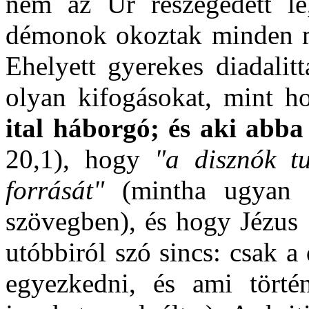
nem az Úr részegedett le
démonok okoztak minden me
Ehelyett gyerekes diadalit
olyan kifogásokat, mint 
ital háborgó; és aki abba
20,1), hogy
"a disznók tu
forrását"
(mintha ugyan e
szövegben), és hogy Jézus
utóbbiról szó sincs: csak 
egyezkedni, és ami tört