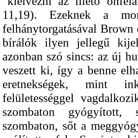
"kiélvezni az illető önfe
11,19). Ezeknek a mon
felhánytorgatásával Brown c
bírálók ilyen jellegű kij
azonban szó sincs: az új hu
veszett ki, így a benne el
eretnekségek, mint in
felületességgel vagdalkoz
szombaton gyógyított, 
szombaton, sőt a meggyógyí