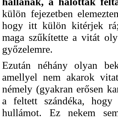
hallanak, a halottak fel
külön fejezetben elemezte
hogy itt külön kitérjek r
maga szűkítette a vitát oly
győzelemre.
Ezután néhány olyan bek
amellyel nem akarok vita
némely (gyakran erősen kar
a feltett szándéka, hogy
hullámot. Ez nekem se