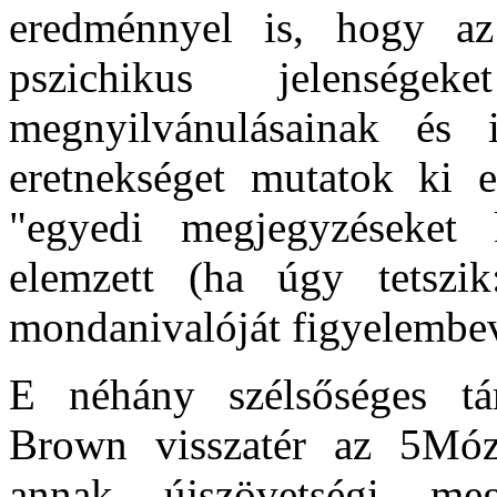
eredménnyel is, hogy az 
pszichikus jelensége
megnyilvánulásainak és 
eretnekséget mutatok ki 
"egyedi megjegyzéseket
elemzett (ha úgy tetszi
mondanivalóját figyelembe
E néhány szélsőséges tá
Brown visszatér az 5Móz 
annak újszövetségi me