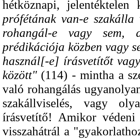
hétköznapi, jelentéktele
prófétának van-e szakálla
rohangál-e vagy sem, 
prédikációja közben vagy s
használ[-e] írásvetítőt vag
között"
(114) - mintha a sze
való rohangálás ugyanolyan
szakállviselés, vagy oly
írásvetítő! Amikor védeni
visszahátrál a "gyakorlath