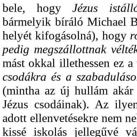
bele, hogy
Jézus istáll
bármelyik bíráló Michael B
helyét kifogásolná), hogy
r
pedig megszállottnak vélté
mást okkal illethessen ez 
csodákra és a szabadulások
(mintha az új hullám akár 
Jézus csodáinak). Az ilye
adott ellenvetésekre nem ne
kissé iskolás jellegűvé v