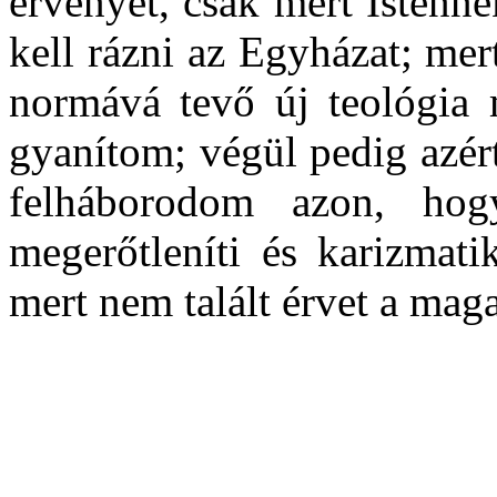
érvényét, csak mert Istennek
kell rázni az Egyházat; mer
normává tevő új teológia 
gyanítom; végül pedig azért
felháborodom azon, hog
megerőtleníti és karizmatik
mert nem talált érvet a mag