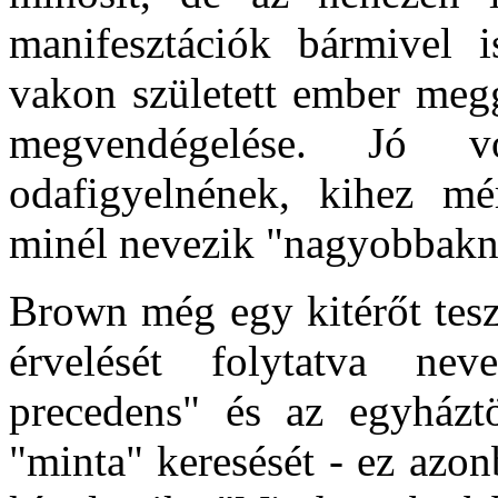
manifesztációk bármivel 
vakon született ember meg
megvendégelése. Jó v
odafigyelnének, kihez mé
minél nevezik "nagyobbakn
Brown még egy kitérőt tesz 
érvelését folytatva nev
precedens" és az egyháztö
"minta" keresését - ez azon