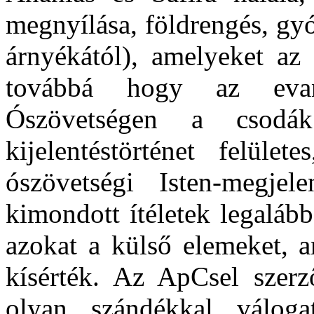
megnyílása, földrengés, gy
árnyékától), amelyeket az
továbbá hogy az evan
Ószövetségen a csodá
kijelentéstörténet felület
ószövetségi Isten-megje
kimondott ítéletek legalább
azokat a külső elemeket, a
kísérték. Az ApCsel szerz
olyan szándékkal váloga