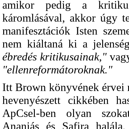
amikor pedig a kritiku
káromlásával, akkor úgy te
manifesztációk Isten sze
nem kiáltaná ki a jelensé
ébredés kritikusainak,"
vagy
"ellenreformátoroknak."
Itt Brown könyvének érvei 
hevenyészett cikkében ha
ApCsel-ben olyan szokat
Ananiás és Safira halála