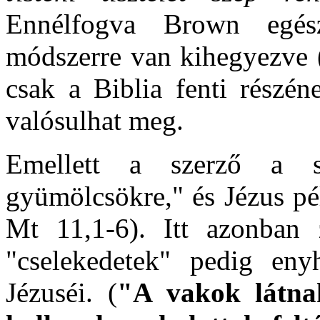
Ennélfogva Brown egés
módszerre van kihegyezve (
csak a Biblia fenti részén
valósulhat meg.
Emellett a szerző a 
gyümölcsökre," és Jézus pé
Mt 11,1-6). Itt azonban z
"cselekedetek" pedig eny
Jézuséi. (
"A vakok látnak