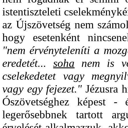
istentiszteleti cselekményk
az Újszövetség nem számol 
hogy esetenként nincsene
"nem érvényteleníti a mozg
eredetét...
soha
nem is vo
cselekedetet vagy megnyi
vagy egy fejezet."
Jézusra hi
Ószövetséghez képest -
legerősebbnek tartott ar
érvelését alkalmazzuk, akko