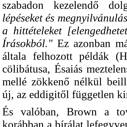
szabadon kezelendő d
lépéseket és megnyilvánulá
a hittételeket [elengedhet
Írásokból."
Ez azonban már
általa felhozott példák (H
cölibátusa, Ésaiás meztele
mellé zökkenő nélkül beill
új, az eddigitől független k
És valóban, Brown a tov
korábban a bírálat lefegyv