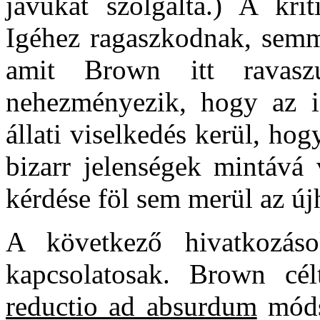
javukat szolgálta.) A kri
Igéhez ragaszkodnak, semm
amit Brown itt ravas
nehezményezik, hogy az is
állati viselkedés kerül, hog
bizarr jelenségek mintává
kérdése föl sem merül az új
A következő hivatkozások
kapcsolatosak. Brown célt
reductio ad absurdum
módsz