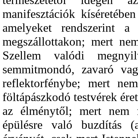
manifesztációk kíséretében
amelyeket rendszerint a
megszállottakon; mert ne
Szellem valódi megnyil
semmitmondó, zavaró vagy
reflektorfénybe; mert ne
föltápászkodó testvérek ére
az élménytől; mert nem 
épülésre való buzdítás (