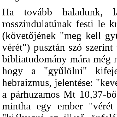
Ha tovább haladunk, l
rosszindulatúnak festi le k
(követőjének "meg kell gyű
vérét") pusztán szó szerint
bibliatudomány mára még ne
hogy a "gyűlölni" kifej
hebraizmus, jelentése: "kev
a párhuzamos Mt 10,37-ből 
mintha egy ember "vérét 