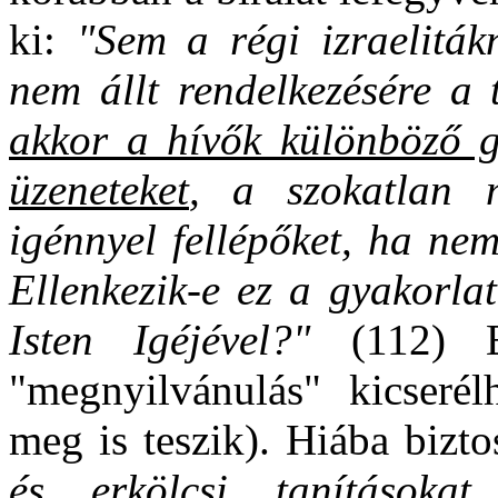
ki:
"Sem a régi izraeliták
nem állt rendelkezésére a t
akkor a hívők különböző ge
üzeneteket
, a szokatlan m
igénnyel fellépőket, ha nem
Ellenkezik-e ez a gyakorlat
Isten Igéjével?"
(112) E
"megnyilvánulás" kicserélh
meg is teszik). Hiába bizt
és erkölcsi tanítások