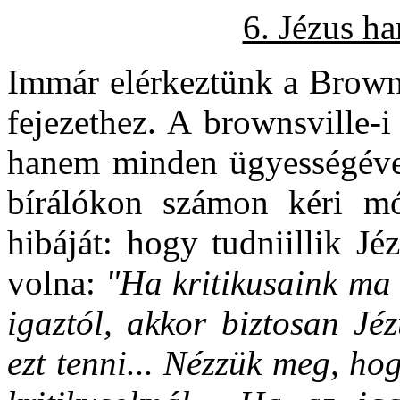
6. Jézus ha
Immár elérkeztünk a Brown 
fejezethez. A brownsville-
hanem minden ügyességével
bírálókon számon kéri mó
hibáját: hogy tudniillik J
volna:
"Ha kritikusaink ma 
igaztól, akkor biztosan Jé
ezt tenni... Nézzük meg, ho