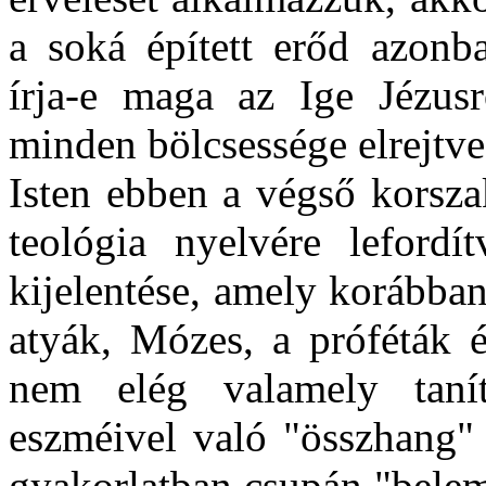
a soká épített erőd azon
írja-e maga az Ige Jézus
minden bölcsessége elrejtve 
Isten ebben a végső korsza
teológia nyelvére lefordít
kijelentése, amely korábba
atyák, Mózes, a próféták é
nem elég valamely taní
eszméivel való "összhang"
gyakorlatban csupán "belem