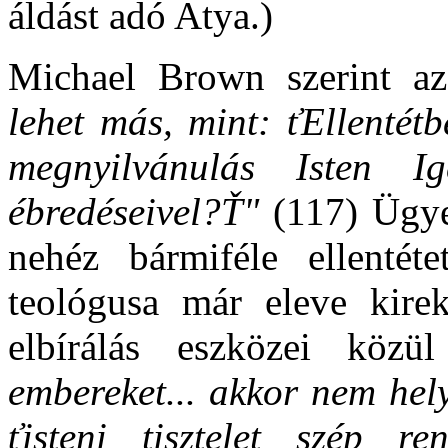
áldást adó Atya.)
Michael Brown szerint a
lehet más, mint: ťEllentét
megnyilvánulás Isten I
ébredéseivel?Ť"
(117) Ügye
nehéz bármiféle ellentét
teológusa már eleve kirek
elbírálás eszközei közü
embereket... akkor nem hel
ťisteni tisztelet szép re