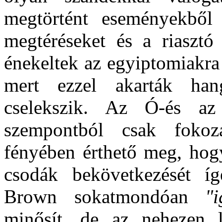
megtörtént eseményekből
megtéréseket és a riasztó 
énekeltek az egyiptomiakra 
mert ezzel akarták han
cselekszik. Az Ó-és az
szempontból csak fokoz
fényében érthető meg, hog
csodák bekövetkezését í
Brown sokatmondóan
"
minősít, de az nehezen 