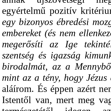
egyértelmű pozitív kritéri
egy bizonyos ébredési mozg
embereket (és nem ellenke
megerősíti az Ige tekinté
szentség és igazság kimunk
birodalmát, az a Mennyből
mint az a tény, hogy Jézus
aláírom. És éppen azért ne
Istentől van, mert meg va
természetétől idegen 