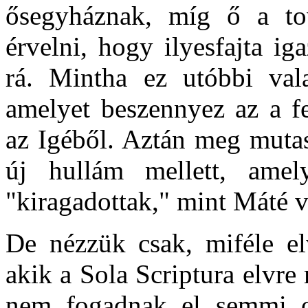
ősegyháznak, míg ő a to
érvelni, hogy ilyesfajta i
rá. Mintha ez utóbbi val
amelyet beszennyez az a fe
az Igéből. Aztán meg muta
új hullám mellett, amely
"kiragadottak," mint Máté v
De nézzük csak, miféle el
akik a Sola Scriptura elvre
nem fogadnak el semmi ol