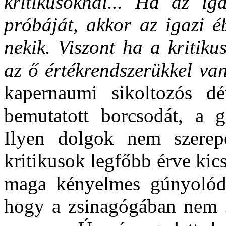
kritikusoknál... Ha az iga
próbáját, akkor az igazi é
nekik. Viszont ha a kritiku
az ő értékrendszerükkel van
kapernaumi sikoltozós d
bemutatott borcsodát, a ga
Ilyen dolgok nem szerep
kritikusok legfőbb érve ki
maga kényelmes gúnyolód
hogy a zsinagógában nem J