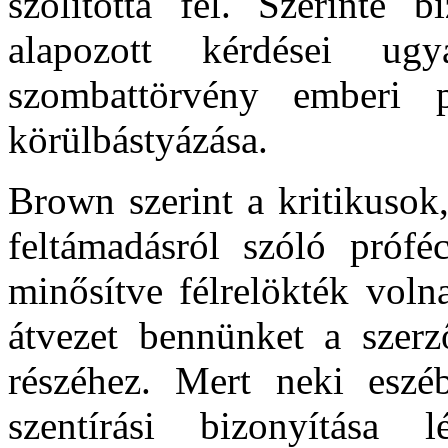
szólította fel. Szerinte 
alapozott kérdései ug
szombattörvény emberi pa
körülbástyázása.
Brown szerint a kritikusok
feltámadásról szóló próféc
minősítve félrelökték vol
átvezet bennünket a szerző
részéhez. Mert neki eszé
szentírási bizonyítása 