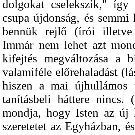
dolgokat cselekszik," így 
csupa újdonság, és semmi h
bennük rejlő (írói illetve
Immár nem lehet azt mon
kifejtés megváltozása a bi
valamiféle előrehaladást (lá
hiszen a mai újhullámos 
tanításbeli háttere nincs.
mondja, hogy Isten az új h
szeretetet az Egyházban, és