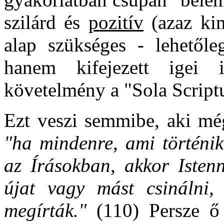
szilárd és
pozitív
(azaz kim
alap szükséges - lehetőle
hanem kifejezett igei 
követelmény a "Sola Scriptu
Ezt veszi semmibe, aki mé
"ha mindenre, ami történik
az Írásokban, akkor Isten
újat vagy mást csinálni,
megírták."
(110) Persze ő 