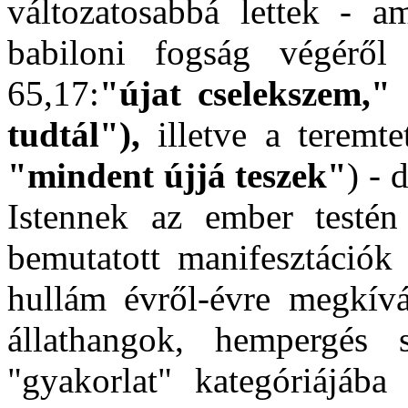
változatosabbá lettek - 
babiloni fogság végéről
65,17:
"újat cselekszem,"
tudtál"),
illetve a teremte
"mindent újjá teszek"
) - 
Istennek az ember testén
bemutatott manifesztációk
hullám évről-évre megkíván
állathangok, hempergés
"gyakorlat" kategóriájába