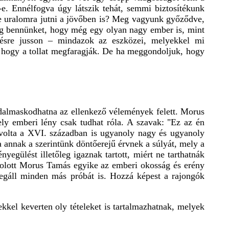
e. Ennélfogva úgy látszik tehát, semmi biztosítékunk
-e uralomra jutni a jövőben is? Meg vagyunk győződve,
eg bennünket, hogy még egy olyan nagy ember is, mint
tésre jusson – mindazok az eszközei, melyekkel mi
, hogy a tollat megfaragják. De ha meggondoljuk, hogy
adalmaskodhatna az ellenkező vélemények felett. Morus
ely emberi lény csak tudhat róla. A szavak: "Ez az én
 volta a XVI. században is ugyanoly nagy és ugyanoly
 annak a szerintünk döntőerejű érvnek a súlyát, mely a
egülést illetőleg igaznak tartott, miért ne tarthatnák
Holott Morus Tamás egyike az emberi okosság és erény
megáll minden más próbát is. Hozzá képest a rajongók
kkel keverten oly tételeket is tartalmazhatnak, melyek