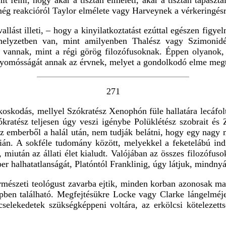
t félni, hogy akár a tisztán elméleti, akár a tisztán tapasz
még reakcióról Taylor elmélete vagy Harveynek a vérkeringésrő
llást illeti, – hogy a kinyilatkoztatást ezúttal egészen fig
helyzetben van, mint amilyenben Thalész vagy Szimonidé
ai vannak, mint a régi görög filozófusoknak. Éppen olyano
nyomósságát annak az érvnek, melyet a gondolkodó elme megt
271
koskodás, mellyel Szókratész Xenophón füle hallatára lecáfol
zókratész teljesen úgy veszi igénybe Polüklétész szobrait é
 az emberből a halál után, nem tudják belátni, hogy egy nagy
dián. A sokféle tudomány között, melyekkel a feketelábú in
 miután az állati élet kialudt. Valójában az összes filozófuso
er halhatatlanságát, Platóntól Franklinig, úgy látjuk, mindnyá
mészeti teológust zavarba ejtik, minden korban azonosak ma
épben található. Megfejtésükre Locke vagy Clarke lángelméje
 cselekedetek szükségképpeni voltára, az erkölcsi kötelezet