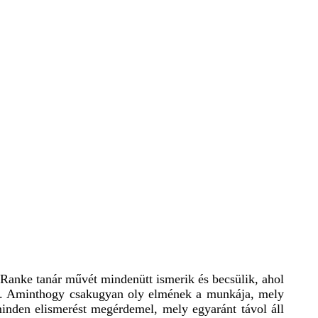
 Ranke tanár művét mindenütt ismerik és becsülik, ahol
 is. Aminthogy csakugyan oly elmének a munkája, mely
inden elismerést megérdemel, mely egyaránt távol áll