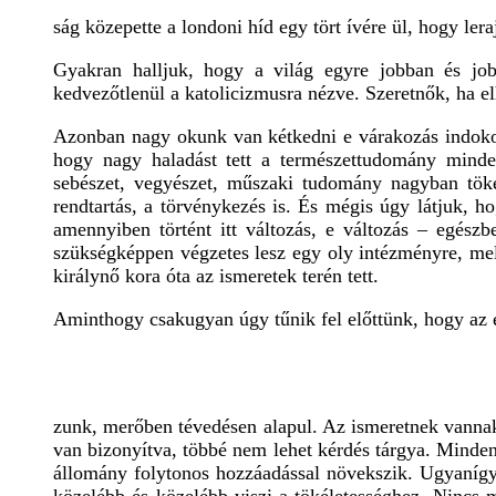
ság közepette a londoni híd egy tört ívére ül, hogy ler
Gyakran halljuk, hogy a világ egyre jobban és jobb
kedvezőtlenül a katolicizmusra nézve. Szeretnők, ha e
Azonban nagy okunk van kétkedni e várakozás indokol
hogy nagy haladást tett a természettudomány minde
sebészet, vegyészet, műszaki tudomány nagyban töké
rendtartás, a törvénykezés is. És mégis úgy látjuk, h
amennyiben történt itt változás, e változás – egés
szükségképpen végzetes lesz egy oly intézményre, mel
királynő kora óta az ismeretek terén tett.
Aminthogy csakugyan úgy tűnik fel előttünk, hogy az 
zunk, merőben tévedésen alapul. Az ismeretnek vannak
van bizonyítva, többé nem lehet kérdés tárgya. Minden 
állomány folytonos hozzáadással növekszik. Ugyanígy 