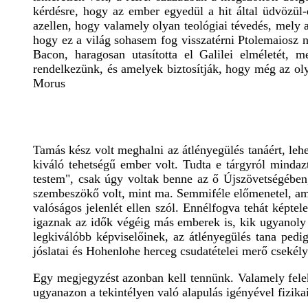
kérdésre, hogy az ember egyedül a hit által üdvözül
azellen, hogy valamely olyan teológiai tévedés, mely
hogy ez a világ sohasem fog visszatérni Ptolemaiosz
Bacon, haragosan utasította el Galilei elméletét
rendelkezünk, és amelyek biztosítják, hogy még az ol
Morus
Tamás kész volt meghalni az átlényegülés tanáért, le
kiváló tehetségű ember volt. Tudta e tárgyról mindaz
testem", csak úgy voltak benne az ő Újszövetségében
szembeszökő volt, mint ma. Semmiféle előmenetel, amit
valóságos jelenlét ellen szól. Ennélfogva tehát képte
igaznak az idők végéig más emberek is, kik ugyanoly
legkiválóbb képviselőinek, az átlényegülés tana ped
jóslatai és Hohenlohe herceg csudatételei merő csekél
Egy megjegyzést azonban kell tennünk. Valamely feleke
ugyanazon a tekintélyen való alapulás igényével fizikai