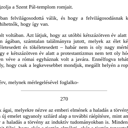
ajzolja a Szent Pál-templom romjait.
an felvilágosodottá válik, és hogy a felvilágosodásnak ke
lhihetnők, hogy így van.
t voltában. Azt látjuk, hogy az utóbbi kétszázötven év alat
n ágában, számtalan találmányra jutott, melyek az élet k
letesedett és tökéletesedett – habár nem is oly nagy mér
ogy e kétszázötven év alatt a protestantizmus nem tett oly hó
zben véve a római egyháznak volt a javára. Ennélfogva tehá
y, hogy csak a legkevesebbet mondjuk, megállt helyén a ropp
érv, melynek mérlegelésével foglalko-
270
 ágai, melyekre nézve az emberi elmének a haladás a törvén
új emelet ugyanoly szilárd alap a további ráépítésre, mint ami
a haladás a törvény az induktív tudományokban is. Minden n