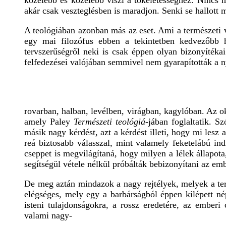
közelébb és közelébb viszi a tökéletességhez. Nincs mi
akár csak veszteglésben is maradjon. Senki se hallott 
A teológiában azonban más az eset. Ami a természeti va
egy mai filozófus ebben a tekintetben kedvezőbb 
tervszerűségről neki is csak éppen olyan bizonyíték
felfedezései valójában semmivel nem gyarapították a 
rovarban, halban, levélben, virágban, kagylóban. Az o
amely Paley
Természeti teológiá
-jában foglaltatik. S
másik nagy kérdést, azt a kérdést illeti, hogy mi lesz
reá biztosabb válasszal, mint valamely feketelábú in
cseppet is megvilágítaná, hogy milyen a lélek állapota,
segítségül vétele nélkül próbálták bebizonyítani az emb
De meg aztán mindazok a nagy rejtélyek, melyek a ter
elégséges, mely egy a barbárságból éppen kilépett n
isteni tulajdonságokra, a rossz eredetére, az emberi
valami nagy-