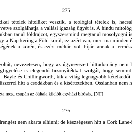
275
ikai tételek hitelüket vesztik, a teológiai tételek is, hac
tve szolgálhatja a vallási igazság ügyét is. A hindu mitológ
nkban tanul földrajzot, egyszersmind megtanul mosolyogni i
gy a Nap kering a Föld körül, ez azért van, mert ma minden ér
ességének a körén, és ezért méltán volt híján annak a termész
 voltát, nevezetesen, hogy az úgynevezett hittudomány nem 
figyelése is elegendő bizonyítékkal szolgál, hogy semmif
en. Bayle és Chillingworth, kik a világ legnagyobb kételkedő
űszerrel hitt a csodákban és a kísértetekben. Ossianban nem hi
zta meg, csupán az őáltala kijelölt egyházi bíróság. [NF]
276
drengést nem akarta elhinni; de készségesen hitt a Cork Lane-i