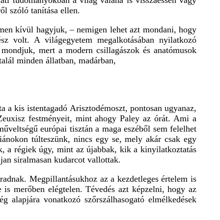
talati tudományokban a világ valaha is visszaessen vagy
l szóló tanítása ellen.
yelmen kívül hagyjuk, – nemigen lehet azt mondani, hogy
sz volt. A világegyetem megalkotásában nyilatkozó
k, mondjuk, mert a modern csillagászok és anatómusok
alál minden állatban, madárban,
ta a kis istentagadó Arisztodémoszt, pontosan ugyanaz,
s Zeuxisz festményeit, mint ahogy Paley az órát. Ami a
 műveltségű európai tisztán a maga eszéből sem felelhet
diánokon túlteszünk, nincs egy se, mely akár csak egy
k, a régiek úgy, mint az újabbak, kik a kinyilatkoztatás
jan siralmasan kudarcot vallottak.
radnak. Megpillantásukhoz az a kezdetleges értelem is
 is merőben elégtelen. Tévedés azt képzelni, hogy az
tség alapjára vonatkozó szőrszálhasogató elmélkedések