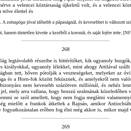
rve a velencei köztársaság újkeletű volt, és a velencei köz
elve élettel és
s. A
zsinagóga
jóval idősebb a pápaságnál, és kevesebbet is változott sz
anem tüntetően kivette a kezéből a koronát, és saját fejére tette. [NF
268
ilág legtávolabb részeibe is hittérítőket, kik ugyanoly buzg
ges királyokkal, ugyanoly lélekkel, mint ahogy Attilával sz
gban tett, bőven pótolják a veszteségeket, melyeket az óvil
ága és a Horn-fok között feküsznek, és amelyekről nem való
izonyára nem kevesebb százötven milliónál, és nehéz lenne 
mi jel, mely arra vallana, hogy hosszú uralmának közeledőbe
semmi se szól amellett, hogy nem fogja meglátni valamennyi
 még mielőtt a frankok átkeltek a Rajnán, amikor Antiochi
fogyatkozástalan erőben fog élni még akkor is, mikor majd v
269