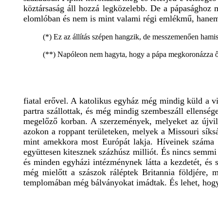
köztársaság áll hozzá legközelebb. De a pápasághoz mé
elomlóban és nem is mint valami régi emlékmű, hanem t
(*) Ez az állítás szépen hangzik, de messzemenően hami
(**) Napóleon nem hagyta, hogy a pápa megkoronázza őt, h
fiatal erővel. A katolikus egyház még mindig küld a v
partra szállottak, és még mindig szembeszáll ellensé
megelőző korban. A szerzemények, melyeket az újvilá
azokon a roppant területeken, melyek a Missouri síks
mint amekkora most Európát lakja. Híveinek száma b
együttesen kitesznek százhúsz milliót. És nincs sem
és minden egyházi intézménynek látta a kezdetét, és 
még mielőtt a szászok ráléptek Britannia földjére,
templomában még bálványokat imádtak. És lehet, hogy 