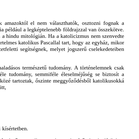
sak amazoktól el nem választhatók, osztozni fognak a
ia például a legképtelenebb földrajzzal van összekötve.
s a hindu mitológián. Ha a katolicizmus nem szenvedte
telmes katolikus Pascallal tart, hogy az egyház, mikor
etfeletti segítségnek, melyet jogszerű cselekedeteiben
haladásos természetű tudomány. A történelemnek csak
éle tudomány, semmiféle éleselméjűség se biztosít a
i közé tartoztak, őszinte meggyőződésből katolikusokká
tt,
 kísértetben.