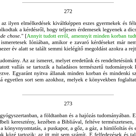
272
g, az ilyen elmélkedések kiváltképpen eszes gyermekek és f
kodtak a kérdésről, hogy teljesen érdemesek legyenek a dicsér
u de chose
." [
Annyit tudott erről, amennyit minden korban tudt
smeretesek Ióniában, amikor e zavaró kérdéseket már nem 
ezer év alatt se talált semmi kielégítő megoldást azokra a rej
tudomány. Az az ismeret, melyet eredetűnk és rendeltetésünk f
atott vallás se tartozik a haladásos természetű tudományok 
ezve. Egyaránt nyitva állanak minden korban és mindenki szá
zá egyetlen sort sem azokhoz, melyek e könyvekben foglalt
273
gyógyszertanban, a földtanban és a hajózás tudományában. Eg
beli keresztény, kezében a Bibliával, feltéve természetesen
 könyvnyomtatás, a puskapor, a gőz, a gáz, a himlőoltás és 
k közé tartozik: az itt mit sem számít. E felfedezések és t