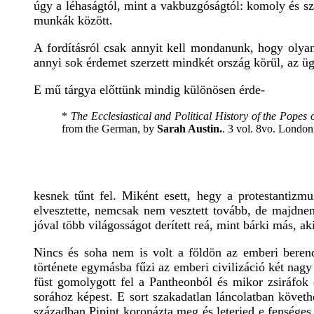
úgy a léhaságtól, mint a vakbuzgóságtól: komoly és sz
munkák között.
A fordításról csak annyit kell mondanunk, hogy olya
annyi sok érdemet szerzett mindkét ország körül, az ügy
E mű tárgya előttünk mindig különösen érde-
*
The Ecclesiastical and Political History of the Popes
from the German, by
Sarah Austin.
. 3 vol. 8vo. London
kesnek tűnt fel. Miként esett, hegy a protestantiz
elvesztette, nemcsak nem vesztett tovább, de majdnem 
jóval több világosságot derített reá, mint bárki más, aki 
Nincs és soha nem is volt a földön az emberi beren
története egymásba fűzi az emberi civilizáció két na
füst gomolygott fel a Pantheonból és mikor zsiráfok 
sorához képest. E sort szakadatlan láncolatban követh
században Pipint koronázta meg és leterjed e fenséges