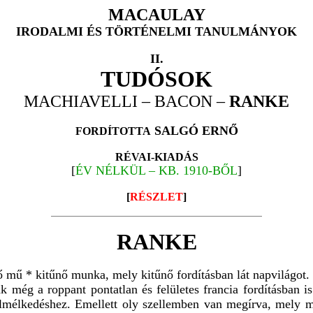
MACAULAY
IRODALMI ÉS TÖRTÉNELMI TANULMÁNYOK
II.
TUDÓSOK
MACHIAVELLI – BACON –
RANKE
SALGÓ ERNŐ
FORDÍTOTTA
RÉVAI-KIADÁS
[
ÉV NÉLKÜL – KB. 1910-BŐL
]
[
RÉSZLET
]
RANKE
 mű * kitűnő munka, mely kitűnő fordításban lát napvilágot.
ák még a roppant pontatlan és felületes francia fordításban
 elmélkedéshez. Emellett oly szellemben van megírva, mely m