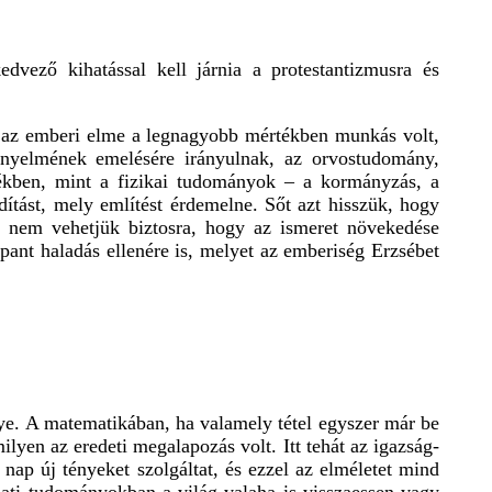
dvező kihatással kell járnia a protestantizmusra és
t az emberi elme a legnagyobb mértékben munkás volt,
ényelmének emelésére irányulnak, az orvostudomány,
tékben, mint a fizikai tudományok – a kormányzás, a
dítást, mely említést érdemelne. Sőt azt hisszük, hogy
t nem vehetjük biztosra, hogy az ismeret növekedése
ant haladás ellenére is, melyet az emberiség Erzsébet
ye. A matematikában, ha valamely tétel egyszer már be
lyen az eredeti megalapozás volt. Itt tehát az igazság-
ap új tényeket szolgáltat, és ezzel az elméletet mind