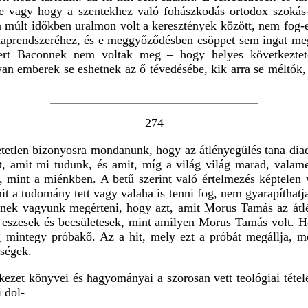
-e vagy hogy a szentekhez való fohászkodás ortodox szokás-
 a múlt időkben uralmon volt a keresztények között, nem fog
 naprendszeréhez, és e meggyőződésben csöppet sem ingat m
, mert Baconnek nem voltak meg – hogy helyes következte
yan emberek se eshetnek az ő tévedésébe, kik arra se méltók
274
hetetlen bizonyosra mondanunk, hogy az átlényegülés tana di
t, amit mi tudunk, és amit, míg a világ világ marad, valam
, mint a miénkben. A betű szerint való értelmezés képtelen
 a tudomány tett vagy valaha is tenni fog, nem gyarapíthatja
lenek vagyunk megérteni, hogy azt, amit Morus Tamás az átlény
 eszesek és becsületesek, mint amilyen Morus Tamás volt. 
ig mintegy próbakő. Az a hit, mely ezt a próbát megállja, 
ységek.
zet könyvei és hagyományai a szorosan vett teológiai tétele
 dol-