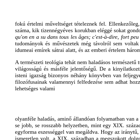
fokú értelmi műveltséget tételeznek fel. Ellenkezőle
száma, kik tizennégyéves korukban eléggé sokat gondol
qu'on en a su dans tous les âges; c'est-à-dire, fort pe
tudományok és művészetek még távolról sem voltak i
idumeai emírek sátrai alatt, és az emberi értelem három
A természeti teológia tehát nem haladásos természetű 
világosságú és másféle jelentőségű. De a kinyilatkozt
isteni igazság bizonyos néhány könyvben van feljegy
filozófusainak valamennyi felfedezése sem adhat hoz
lehetséges valami
olyanféle haladás, aminő állandóan folyamatban van a 
se jobb, se rosszabb helyzetben, mint egy XIX. század
egyforma eszességgel van megáldva. Hogy az iránytű, a
ismeretlen volt, a XIX. században a megszokott dolgo