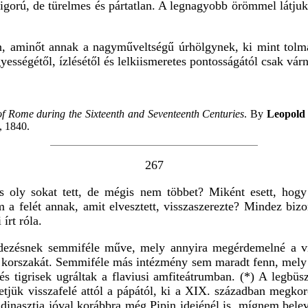
igorú, de türelmes és pártatlan. A legnagyobb örömmel látju
n, aminőt annak a nagyműveltségű úrhölgynek, ki mint tolm
ességétől, ízlésétől és lelkiismeretes pontosságától csak várni
 of Rome during the Sixteenth and Seventeenth Centuries
. By
Leopold
, 1840.
267
mus oly sokat tett, de mégis nem többet? Miként esett, ho
a felét annak, amit elvesztett, visszaszerezte? Mindez bizo
írt róla.
dezésnek semmiféle műve, mely annyira megérdemelné a viz
gy korszakát. Semmiféle más intézmény sem maradt fenn, mely 
és tigrisek ugráltak a flaviusi amfiteátrumban. (*) A legbüs
etjük visszafelé attól a pápától, ki a XIX. században megko
 dinasztia jóval korábbra még Pipin idejénél is, mígnem bele