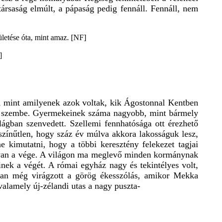
társaság elmúlt, a pápaság pedig fennáll. Fennáll, nem
ületése óta, mint amaz. [NF]
]
ók, mint amilyenek azok voltak, kik Ágostonnal Kentben
állt szembe. Gyermekeinek száma nagyobb, mint bármely
ágban szenvedett. Szellemi fennhatósága ott érezhető
színűtlen, hogy száz év múlva akkora lakosságuk lesz,
kimutatni, hogy a többi keresztény felekezet tagjai
n van a vége. A világon ma meglevő minden kormánynak
nek a végét. A római egyház nagy és tekintélyes volt,
ában még virágzott a görög ékesszólás, amikor Mekka
alamely új-zélandi utas a nagy puszta-