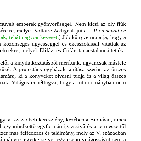
élművelt emberek gyönyörűségei. Nem kicsi az oly fiúk
etre, melyet Voltaire Zadignak juttat. "
Il en savait ce
ak, tehát nagyon keveset.
] Jób könyve mutatja, hogy a
közönséges ügyességgel és ékesszólással vitatták az
telmekre, melyek Elifázt és Cófárt tanácstalanná tették.
elől a kinyilatkoztatásból merítünk, ugyancsak másféle
közé. A protestáns egyházak tanítása szerint az összes
mára, ki a könyveket olvasni tudja és a világ összes
atnak. Világos ennélfogva, hogy a hittudományban nem
y V. századbeli keresztény, kezében a Bibliával, nincs
, hogy mindkettő egyformán igazszívű és a természettől
ezer más felfedezés és találmány, mely az V. században
alálmányok egyike se vet egy csepp világosságot sem a