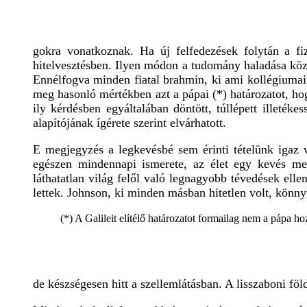
gokra vonatkoznak. Ha új felfedezések folytán a fiz
hitelvesztésben. Ilyen módon a tudomány haladása közve
Ennélfogva minden fiatal brahmin, ki ami kollégiumai
meg hasonló mértékben azt a pápai (*) határozatot, ho
ily kérdésben egyáltalában döntött, túllépett illeték
alapítójának ígérete szerint elvárhatott.
E megjegyzés a legkevésbé sem érinti tételünk igaz
egészen mindennapi ismerete, az élet egy kevés meg
láthatatlan világ felől való legnagyobb tévedések ell
lettek. Johnson, ki minden másban hitetlen volt, könny
(*) A Galileit elítélő határozatot formailag nem a pápa ho
de készségesen hitt a szellemlátásban. A lisszaboni föl