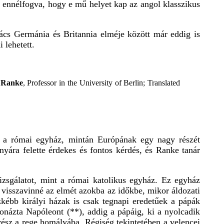
k ennélfogva, hogy e mű helyet kap az angol klasszikus
ács Germánia és Britannia elméje között már eddig is
 lehetett.
 Ranke
, Professor in the University of Berlin; Translated
gy a római egyház, mintán Európának egy nagy részét
nyára felette érdekes és fontos kérdés, és Ranke tanár
sgálatot, mint a római katolikus egyház. Ez egyház
visszavinné az elmét azokba az időkbe, mikor áldozati
zkébb királyi házak is csak tegnapi eredetűek a pápák
ronázta Napóleont (**), addig a pápáig, ki a nyolcadik
vész a rege homályába. Régiség tekintetében a velencei