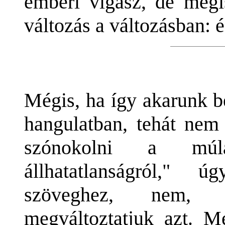
emberi vígasz, de még
változás a változásban: 
Mégis, ha így akarunk b
hangulatban, tehát nem
szónokolni a múla
állhatatlanságról,"
szöveghez, nem, e
megváltoztatjuk azt. M