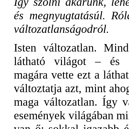
Igy szólni akarunk, leh
és megnyugtatásúl. Róla
változatlanságodról.
Isten változatlan. Min
látható világot – és ö
magára vette ezt a látha
változtatja azt, mint aho
maga változatlan. Így v
események világában min
van ő; sokkal igazabb é