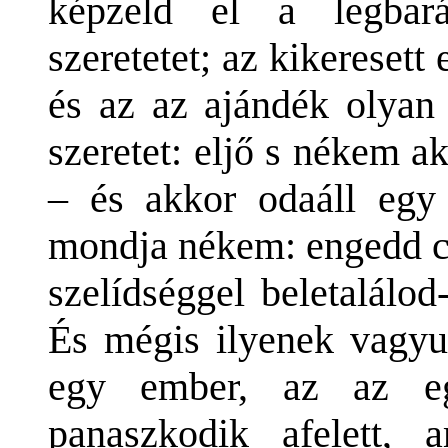
képzeld el a legbar
szeretetet; az kikereset
és az az ajándék olyan 
szeretet: eljő s nékem 
– és akkor odaáll egy
mondja nékem: engedd cs
szelídséggel beletalálo
És mégis ilyenek vagy
egy ember, az az eg
panaszkodik afelett, a