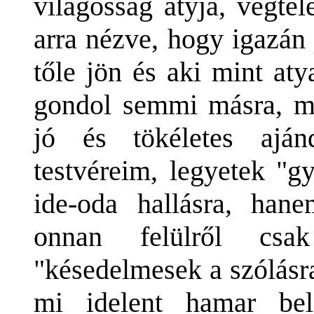
világosság atyja, végtel
arra nézve, hogy igazán 
tőle jön és aki mint a
gondol semmi másra, mi
jó és tökéletes aján
testvéreim, legyetek "g
ide-oda hallásra, hane
onnan felülről csak
"késedelmesek a szólásr
mi idelent hamar bel