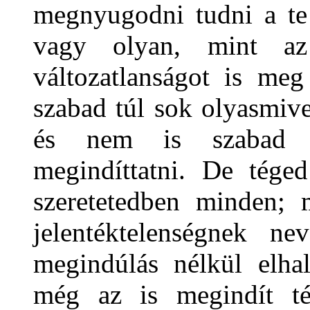
megnyugodni tudni a te
vagy olyan, mint az
változatlanságot is me
szabad túl sok olyasmive
és nem is szabad m
megindíttatni. De tége
szeretetedben minden;
jelentéktelenségnek n
megindúlás nélkül elha
még az is megindít té