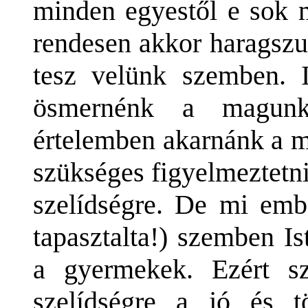
minden egyestől e sok 
rendesen akkor haragszu
tesz velünk szemben. 
ösmernénk a magunk
értelemben akarnánk a m
szükséges figyelmeztetn
szelídségre. De mi emb
tapasztalta!) szemben I
a gyermekek. Ezért sz
szelídségre a jó és t