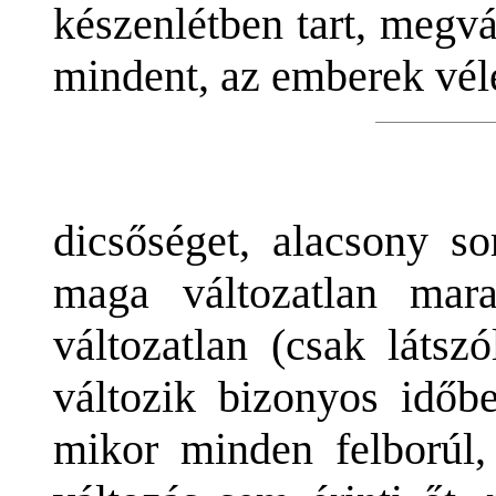
készenlétben tart, megvá
mindent, az emberek véle
dicsőséget, alacsony so
maga változatlan mar
változatlan (csak láts
változik bizonyos időb
mikor minden felborúl,