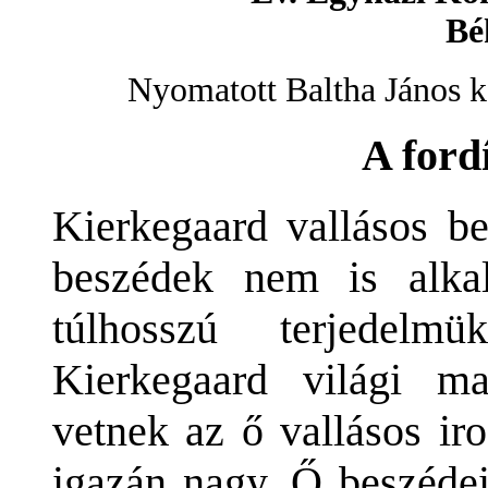
Bé
Nyomatott Baltha János 
A ford
Kierkegaard vallásos b
beszédek nem is alka
túlhosszú terjedel
Kierkegaard világi m
vetnek az ő vallásos ir
igazán nagy. Ő beszédei