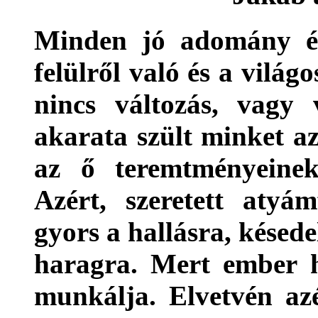
Minden jó adomány és
felülről való és a világo
nincs változás, vagy
akarata szült minket az
az ő teremtményeinek
Azért, szeretett atyá
gyors a hallásra, késed
haragra. Mert ember h
munkálja. Elvetvén az