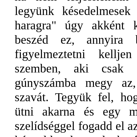
legyünk késedelmesek 
haragra" úgy akként k
beszéd ez, annyira 
figyelmeztetni kellje
szemben, aki csak a
gúnyszámba megy az, 
szavát. Tegyük fel, ho
ütni akarna és egy má
szelídséggel fogadd el a