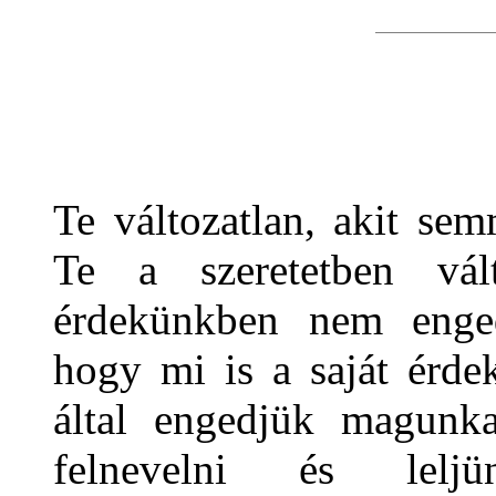
Te változatlan, akit se
Te a szeretetben vá
érdekünkben nem enged
hogy mi is a saját érde
által engedjük magunka
felnevelni és leljü