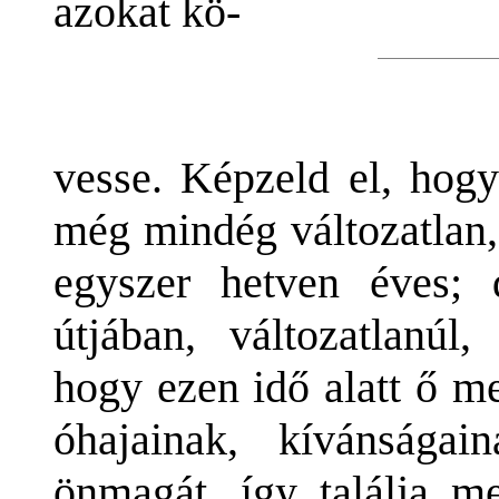
azokat kö-
vesse. Képzeld el, hogy
még mindég változatlan
egyszer hetven éves; 
útjában, változatlanúl
hogy ezen idő alatt ő m
óhajainak, kívánsága
önmagát, így találja 