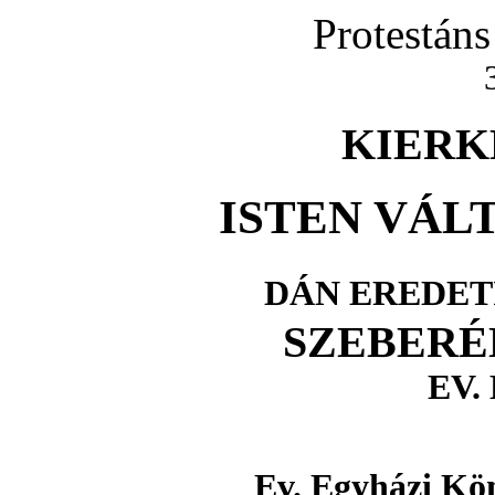
Protestán
KIERK
ISTEN VÁ
DÁN EREDET
SZEBERÉN
EV.
Ev. Egyházi Kö