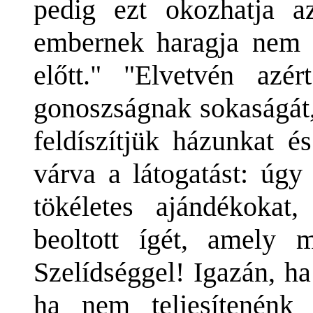
pedig ezt okozhatja 
embernek haragja nem m
előtt." "Elvetvén az
gonoszságnak sokaságát,
feldíszítjük házunkat é
várva a látogatást: úgy
tökéletes ajándékokat,
beoltott ígét, amely me
Szelídséggel! Igazán, h
ha nem teljesítenénk