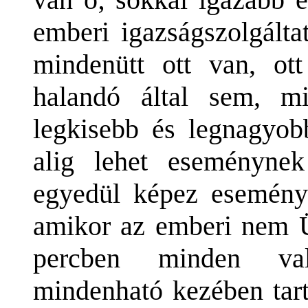
emberi igazságszolgálta
mindenütt ott van, ot
halandó által sem, m
legkisebb és legnagyob
alig lehet eseményne
egyedül képez esemény
amikor az emberi nem Ü
percben minden való
mindenható kezében tart