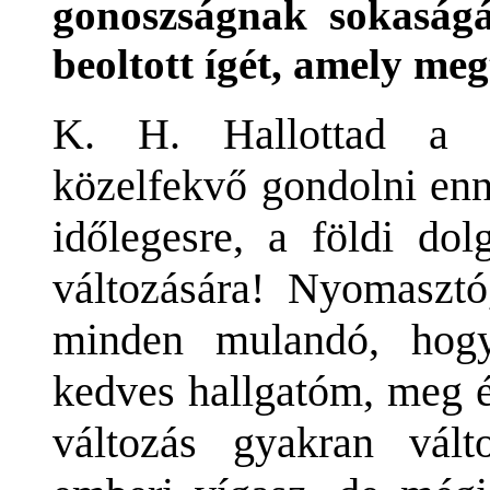
gonoszságnak sokaságát
beoltott ígét, amely megt
K. H. Hallottad a f
közelfekvő gondolni enn
időlegesre, a földi do
változására! Nyomasztó
minden mulandó, hogy
kedves hallgatóm, meg 
változás gyakran vál