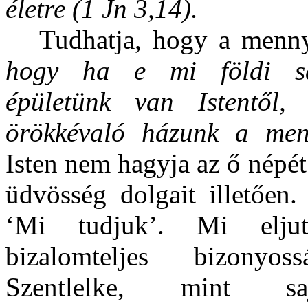
életre (1 Jn 3,14).
Tudhatja, hogy a menn
hogy ha e mi földi sá
épületünk van Istentől, 
örökkévaló házunk a men
Isten nem hagyja az ő népé
üdvösség dolgait illetően.
‘Mi tudjuk’. Mi eljut
bizalomteljes bizonyo
Szentlelke, mint saj