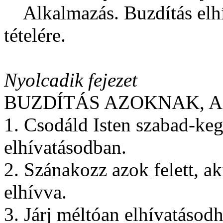
Alkalmazás. Buzdítás elh
tételére.
Nyolcadik fejezet
BUZDÍTÁS AZOKNAK, A
1. Csodáld Isten szabad-ke
elhívatásodban.
2. Szánakozz azok felett, a
elhívva.
3. Járj méltóan elhívatásod