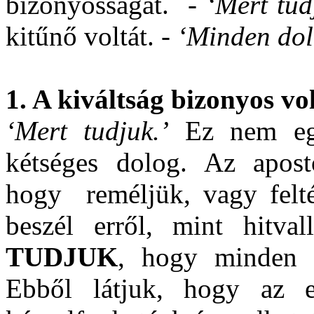
bizonyosságát.
-
‘Mert tud
kitűnő voltát.
- ‘Minden dol
1. A kiváltság bizonyos vo
‘Mert tudjuk.’
Ez nem egy
kétséges dolog. Az apos
hogy
reméljük, vagy fel
beszél erről, mint hitval
TUDJUK
, hogy minden 
Ebből látjuk, hogy az e