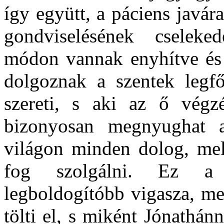
így együtt, a páciens javára
gondviselésének cseleked
módon vannak enyhítve és 
dolgoznak a szentek legfő
szereti, s aki az ő végzé
bizonyosan megnyughat 
világon minden dolog, mely
fog szolgálni. Ez a 
legboldogítóbb vigasza, me
tölti el, s miként Jónathán