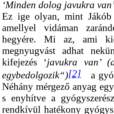
‘Minden dolog javukra van’
Ez ige olyan, mint Jákób 
amellyel vidáman zaránd
hegyére. Mi az, ami kie
megnyugvást adhat nekü
kifejezés ‘
javukra van’ (
[2]
egybedolgozik“)
a gyó
Néhány mérgező anyag együ
s enyhítve a gyógyszerész
rendkívül hatékony gyógysz