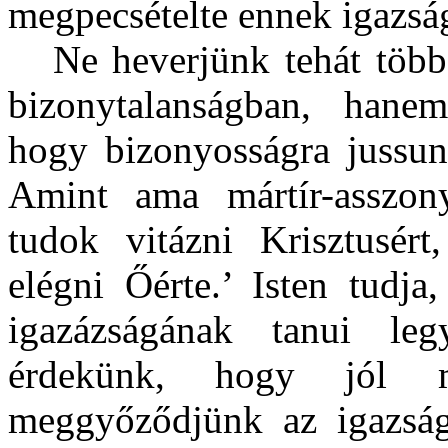
megpecsételte ennek igazsá
Ne heverjünk tehát töb
bizonytalanságban, hane
hogy bizonyosságra jussun
Amint ama mártír-asszo
tudok vitázni Krisztusér
elégni Őérte.’ Isten tudj
igazázságának tanui leg
érdekünk, hogy jól m
meggyőződjünk az igazság