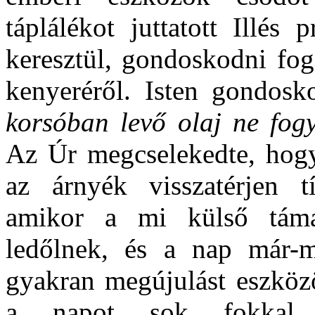
táplálékot juttatott Illés
keresztül, gondoskodni fo
kenyeréről. Isten gondosk
korsóban levő olaj ne fogy
Az Úr megcselekedte, hog
az árnyék visszatérjen t
amikor a mi külső táma
ledőlnek, és a nap már-má
gyakran megújulást eszközö
a napot sok fokkal v