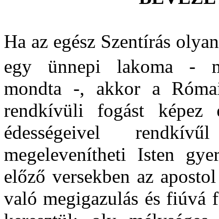
Ha az egész Szentírás olyan
egy ünnepi lakoma - m
mondta -, akkor a Római
rendkívüli fogást képez
édességeivel rendkívűl
megelevenítheti Isten gye
előző versekben az apostol á
való megigazulás és fiúvá 