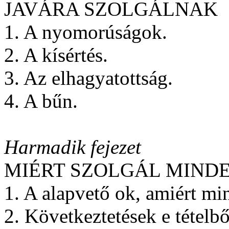
JAVÁRA SZOLGÁLNAK
1. A nyomorúságok.
2. A kísértés.
3. Az elhagyatottság.
4. A bűn.
H
armadik fejezet
MIÉRT SZOLGÁL MIND
1. A alapvető ok, amiért mi
2. Következtetések e tételbő