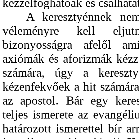
kézzelfoghatóak és csalhata
A keresztyénnek ne
véleményre kell eljut
bizonyosságra afelől a
axiómák és aforizmák kézz
számára, úgy a kereszty
kézenfekvőek a hit számára
az apostol. Bár egy kere
teljes ismerete az evangéli
határozott ismerettel bír ar