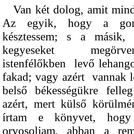
Van két dolog, amit mind
Az egyik, hogy a gono
késztessem; s a másik,
kegyeseket megörv
istenfélőkben
levő lehango
fakad; vagy azért
vannak l
belső békességükre felle
azért, mert külső körülmé
írtam e könyvet, hog
orvosoljam, abban a re