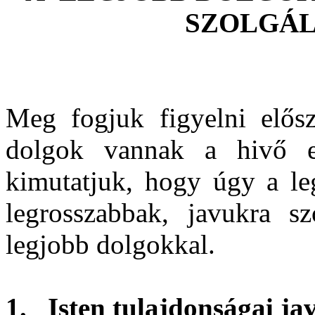
SZOLGÁ
Meg fogjuk figyelni elős
dolgok vannak a hivő e
kimutatjuk, hogy úgy a le
legrosszabbak, javukra s
legjobb dolgokkal.
1.
Isten tulajdonságai ja