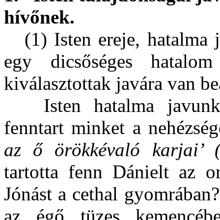
hívőnek.
(1) Isten ereje, hatalma
egy dicsőséges hatalom
kiválasztottak javára van beá
Isten hatalma javun
fenntart minket a nehézsé
az ő örökkévaló karjai’ 
tartotta fenn Dánielt az 
Jónást a cethal gyomrában?
az égő tüzes kemencébe