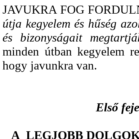
JAVUKRA FOG FORDUL
útja kegyelem és hűség azo
és bizonyságait megtartjá
minden útban kegyelem rej
hogy javunkra van.
Első feje
A
LEGJOBB DOLGOK