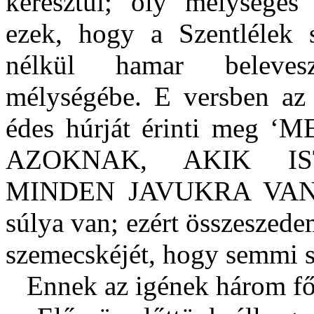
keresztül; oly mélységes
ezek, hogy a Szentlélek s
nélkül hamar beleves
mélységébe. E versben az 
édes húrját érinti meg
‘M
AZOKNAK, AKIK IS
MINDEN JAVUKRA VAN
súlya van; ezért összeszed
szemecskéjét, hogy semmi s
Ennek az igének három fő