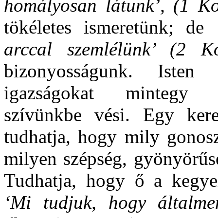
homályosan látunk’, (1 Ko
tökéletes ismeretünk; de
arccal szemlélünk’ (2 
bizonyosságunk. Iste
igazságokat mintegy 
szívünkbe vési. Egy keres
tudhatja, hogy mily gonosz
milyen szépség, gyönyörűs
Tudhatja, hogy ő a kegye
‘Mi tudjuk, hogy általme