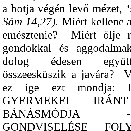
a botja végén levő mézet,
‘
Sám 14,27).
Miért kellene 
emésztenie?
Miért ölje 
gondokkal és aggodalma
dolog édesen együtt
összeesküszik a javára?
V
ez ige ezt mondja:
GYERMEKEI
IRÁN
BÁNÁSMÓDJA 
GONDVISELÉSE FO