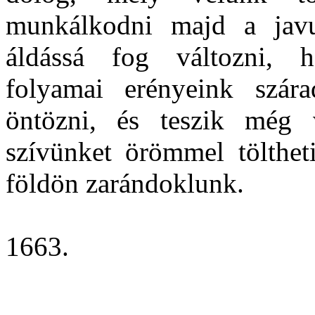
munkálkodni majd a javu
áldássá fog változni, 
folyamai erényeink szára
öntözni, és teszik még 
szívünket örömmel tölthet
földön zarándoklunk.
1663.