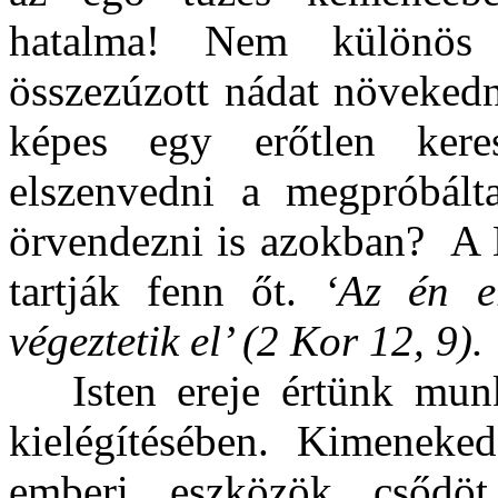
hatalma! Nem különös 
összezúzott nádat növekedni
képes egy erőtlen ker
elszenvedni a megpróbált
örvendezni is azokban?
A 
tartják fenn őt.
‘Az én e
végeztetik el’ (2 Kor 12, 9).
Isten ereje értünk mun
kielégítésében. Kimeneked
emberi eszközök csődö