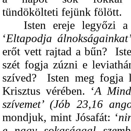
tündökölteti fejünk fölött.
Isten ereje legyőzi a
‘
Eltapodja álnokságainkat’
erőt vett rajtad a bűn?
Ist
szét fogja zúzni e leviath
szíved?
Isten meg fogja l
Krisztus vérében. ‘
A Mind
szívemet’ (Jób 23,16 ango
mondjuk, mint Jósafát: ‘
ni
e nagy sokasággal szemb