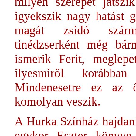
milyen szerepet játszi
igyekszik nagy hatást g
magát zsidó szárma
tinédzserként még bárm
ismerik Ferit, meglepe
ilyesmiről korábban
Mindenesetre ez az 
komolyan veszik.
A Hurka Színház hajdani
egykor Eszter könyve 