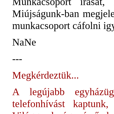
Munkacsoport írását,
Miújságunk-ban megjelen
munkacsoport cáfolni ig
NaNe
---
Megkérdeztük...
A legújabb egyházüg
telefonhívást kaptunk