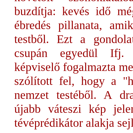
buzdítja: kevés idő mé
ébredés pillanata, ami
testből. Ezt a gondola
csupán egyedül Ifj.
képviselő fogalmazta me
szólított fel, hogy a "
nemzet testéből. A dr
újabb váteszi kép jel
tévéprédikátor alakja sejl