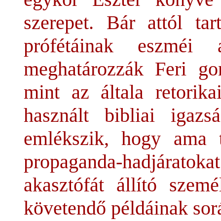
szerepet. Bár attól t
prófétáinak eszméi
meghatározzák Feri gon
mint az általa retorika
használt bibliai igaz
emlékszik, hogy ama t
propaganda-hadjáratokat
akasztófát állító szem
követendő példáinak sor