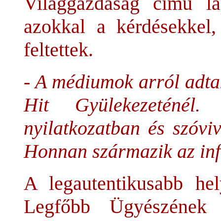
Világgazdaság című la
azokkal a kérdésekkel
feltettek.
- A médiumok arról adta
Hit Gyülekezeténél.
nyilatkozatban és szóviv
Honnan származik az in
A legautentikusabb he
Legfőbb Ügyészének 