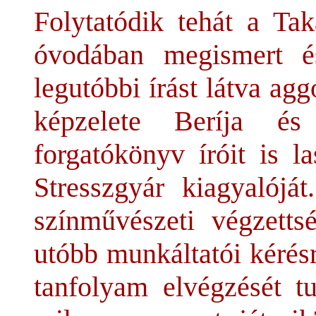
Folytatódik tehát a Tak
óvodában megismert és 
legutóbbi írást látva a
képzelete Beríja és
forgatókönyv íróit is l
Stresszgyár kiagyalójá
színművészeti végzetts
utóbb munkáltatói kérés
tanfolyam elvégzését t