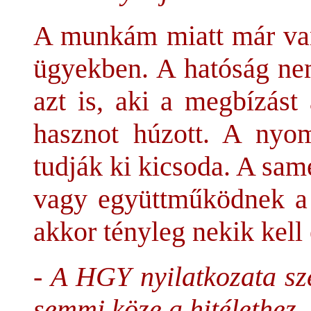
A munkám miatt már van
ügyekben. A hatóság nem
azt is, aki a megbízást
hasznot húzott. A nyo
tudják ki kicsoda. A sa
vagy együttműködnek a 
akkor tényleg nekik kell 
- A HGY nyilatkozata sz
semmi köze a hitélethez..