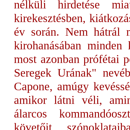
nélküli hirdetése mia
kirekesztésben, kiátkozá
év során. Nem hátrál m
kirohanásában minden k
most azonban prófétai 
Seregek Urának" nevéb
Capone, amúgy kevéssé 
amikor látni véli, ami
álarcos kommandóosz
követőit szónoklataib