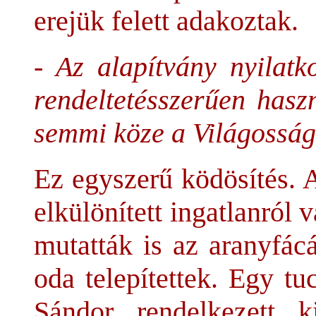
erejük felett adakoztak.
- Az alapítvány nyilatk
rendeltetésszerűen has
semmi köze a Világosság 
Ez egyszerű ködösítés. 
elkülönített ingatlanról 
mutatták is az aranyfác
oda telepítettek. Egy t
Sándor rendelkezett k