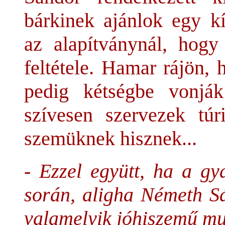
bárkinek ajánlok egy kí
az alapítványnál, hogy
feltétele. Hamar rájön,
pedig kétségbe vonják
szívesen szervezek túri
szemüknek hisznek...
- Ezzel együtt, ha a g
során, aligha Németh Sá
valamelyik jóhiszemű mu