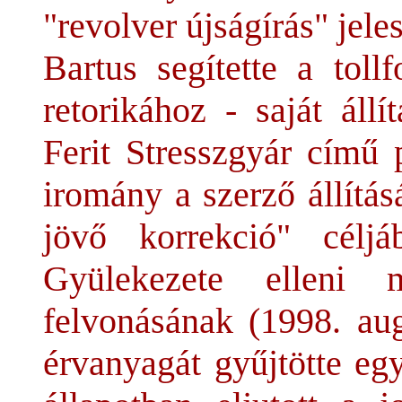
"revolver újságírás" jel
Bartus segítette a toll
retorikához - saját állí
Ferit Stresszgyár című 
iromány a szerző állítás
jövő korrekció" célj
Gyülekezete elleni 
felvonásának (1998. aug
érvanyagát gyűjtötte 