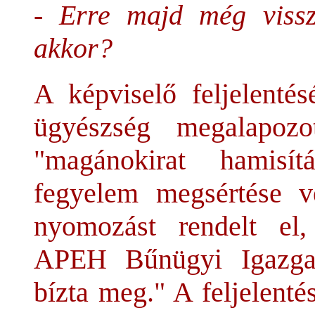
- Erre majd még viss
akkor?
A képviselő feljelenté
ügyészség megalapozo
"magánokirat hamisí
fegyelem megsértése v
nyomozást rendelt el,
APEH Bűnügyi Igazgató
bízta meg." A feljelenté