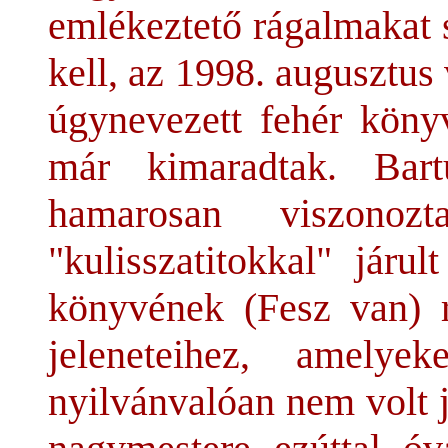
emlékeztető rágalmakat s
kell, az 1998. augusztus
úgynevezett fehér könyv
már kimaradtak. Bartu
hamarosan viszonoz
"kulisszatitokkal" járu
könyvének (Fesz van) 
jeleneteihez, amely
nyilvánvalóan nem volt j