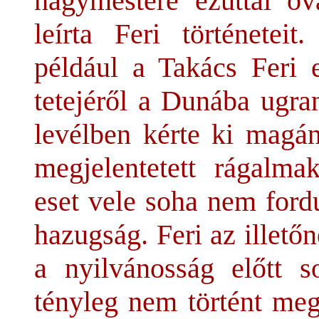
nagymestere ezúttal óva
leírta Feri történeteit
például a Takács Feri 
tetejéről a Dunába ugra
levélben kérte ki magán
megjelentetett rágalma
eset vele soha nem fordu
hazugság. Feri az illető
a nyilvánosság előtt s
tényleg nem történt meg,