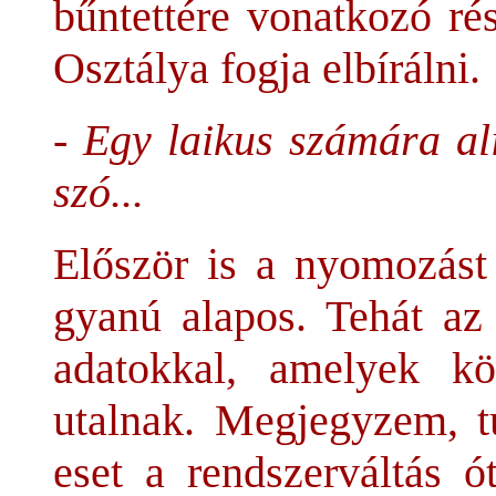
bűntettére vonatkozó ré
Osztálya fogja elbírálni.
- Egy laikus számára al
szó...
Először is a nyomozást 
gyanú alapos. Tehát az
adatokkal, amelyek kö
utalnak. Megjegyzem, t
eset a rendszerváltás ó