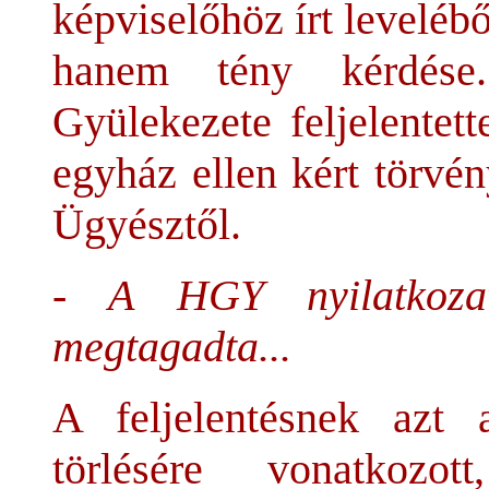
képviselőhöz írt leveléb
hanem tény kérdése
Gyülekezete feljelentett
egyház ellen kért törvé
Ügyésztől.
- A HGY nyilatkozat
megtagadta...
A feljelentésnek azt
törlésére vonatkozo