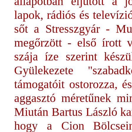
állapotban eljutott a j
lapok, rádiós és televíz
sőt a Stresszgyár - M
megőrzött - első írott 
szája íze szerint kész
Gyülekezete "szabadk
támogatóit ostorozza, é
aggasztó méretűnek minő
Miután Bartus László k
hogy a Cion Bölcsein