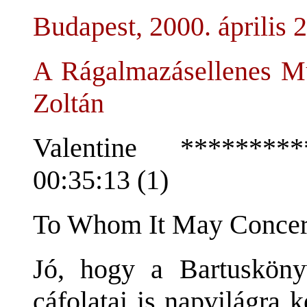
Budapest, 2000. április 2
A Rágalmazásellenes M
Zoltán
Valentine *********
00:35:13 (1)
To Whom It May Concer
Jó, hogy a Bartuskönyv
cáfolatai is napvilágra 