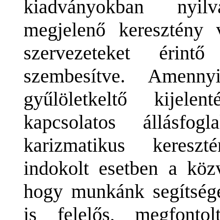
kiadványokban nyilv
megjelenő keresztény v
szervezeteket érint
szembesítve. Amennyi
gyűlöletkeltő kijelen
kapcsolatos állásfogl
karizmatikus kereszt
indokolt esetben a kö
hogy munkánk segítsége
is felelős, megfont