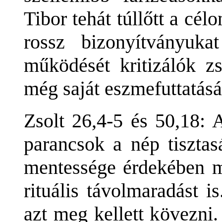
Tibor tehát túllőtt a célo
rossz bizonyítványuk
működését kritizálók z
még saját eszmefuttatásá
Zsolt 26,4-5 és 50,18: 
parancsok a nép tisztas
mentessége érdekében m
rituális távolmaradást i
azt meg kellett kövezni