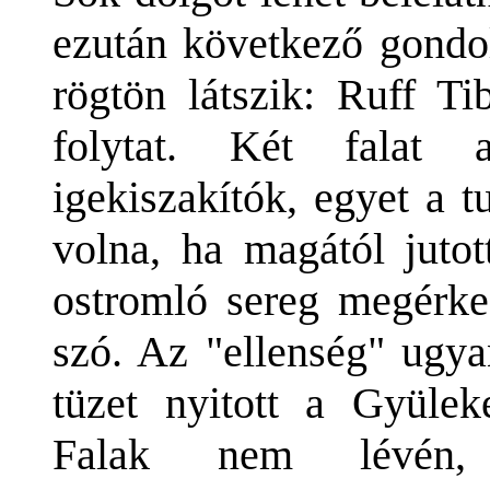
ezután következő gondo
rögtön látszik: Ruff T
folytat. Két falat a
igekiszakítók, egyet a 
volna, ha magától juto
ostromló sereg megérke
szó. Az "ellenség" ugyan
tüzet nyitott a Gyüleke
Falak nem lévén,