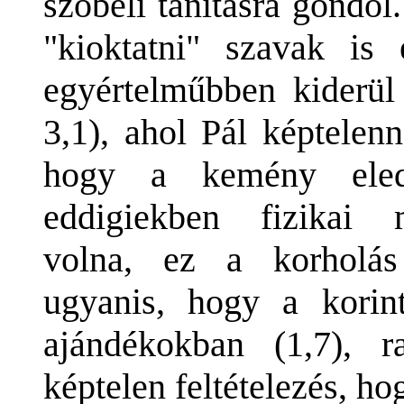
szóbeli tanításra gondol
"kioktatni" szavak is 
egyértelműbben kiderül
3,1), ahol Pál képtelenn
hogy a kemény eled
eddigiekben fizikai m
volna, ez a korholás
ugyanis, hogy a korin
ajándékokban (1,7), r
képtelen feltételezés, h