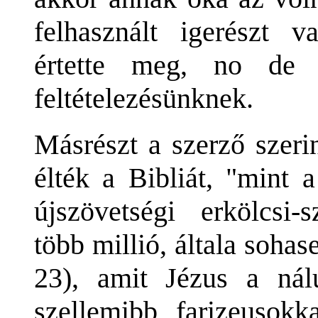
felhasznált igerészt
értette meg, no de 
feltételezésünknek.
Másrészt a szerző szeri
élték a Bibliát, "mint 
újszövetségi erkölcsi-
több millió, általa sohas
23), amit Jézus a nálu
szellemibb farizeusokka