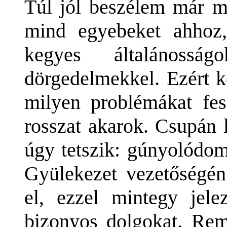
Túl jól beszélem már mi
mind egyebeket ahhoz,
kegyes általánosság
dörgedelmekkel. Ezért k
milyen problémákat fes
rosszat akarok. Csupán 
úgy tetszik: gúnyolódom
Gyülekezet vezetőségén
el, ezzel mintegy jelez
bizonyos dolgokat. Re