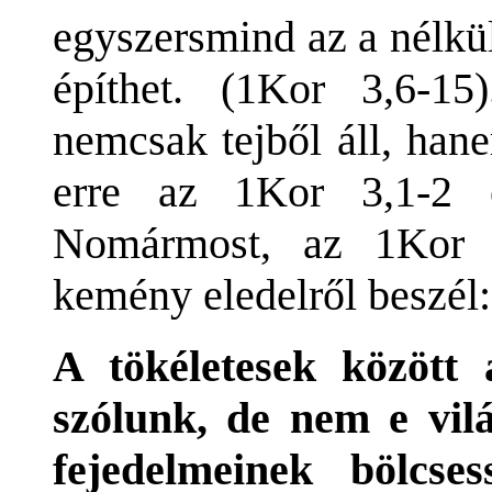
egyszersmind az a nélkül
építhet. (1Kor 3,6-15
nemcsak tejből áll, han
erre az 1Kor 3,1-2 
Nomármost, az 1Kor 2
kemény eledelről beszél:
A tökéletesek között 
szólunk, de nem e vil
fejedelmeinek bölcse