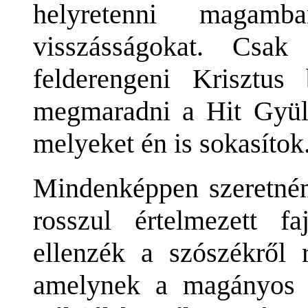
helyretenni magamb
visszásságokat. Csa
felderengeni Krisztus
megmaradni a Hit Gyüle
melyeket én is sokasítok
Mindenképpen szeretném
rosszul értelmezett f
ellenzék a szószékről r
amelynek a magányos "