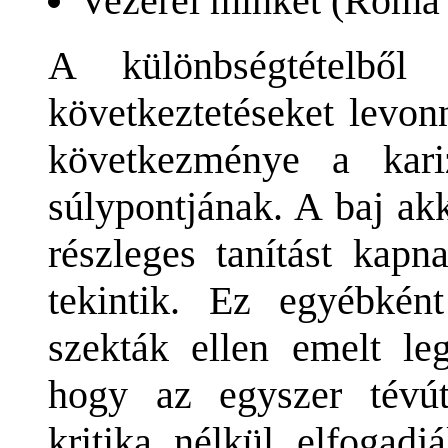
Vezérel minket (Róma 
A különbségtételbő
következtetéseket levon
következménye a kari
súlypontjának. A baj ak
részleges tanítást kapn
tekintik. Ez egyébként
szekták ellen emelt l
hogy az egyszer tévút
kritika nélkül elfogad