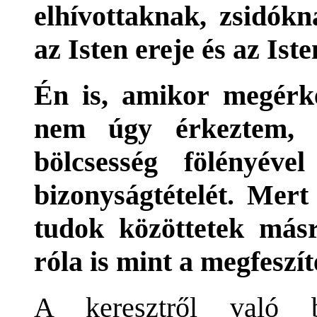
elhívottaknak, zsidók
az Isten ereje és az Ist
Én is, amikor megérke
nem úgy érkeztem, m
bölcsesség fölényéve
bizonyságtételét. Mer
tudok közöttetek másr
róla is mint a megfeszít
A keresztről való b