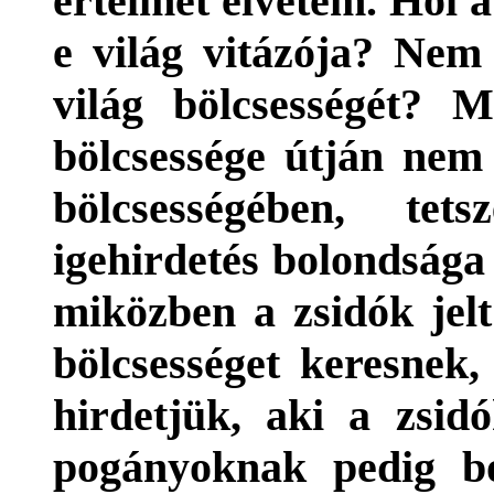
értelmét elvetem. Hol a
e világ vitázója? Nem 
világ bölcsességét? M
bölcsessége útján nem
bölcsességében, tet
igehirdetés bolondsága 
miközben a zsidók jel
bölcsességet keresnek,
hirdetjük, aki a zsi
pogányoknak pedig b