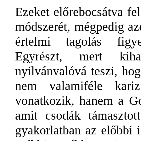
Ezeket előrebocsátva fe
módszerét, mégpedig azé
értelmi tagolás figy
Egyrészt, mert kih
nyilvánvalóvá teszi, ho
nem valamiféle karizm
vonatkozik, hanem a Gol
amit csodák támasztot
gyakorlatban az előbbi 