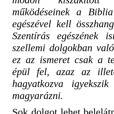
működéseinek a Biblia
egészével kell összhan
Szentírás egészének i
szellemi dolgokban való 
ez az ismeret csak a t
épül fel, azaz az ille
hagyatkozva igyekszik
magyarázni.
Sok dolgot lehet belelá