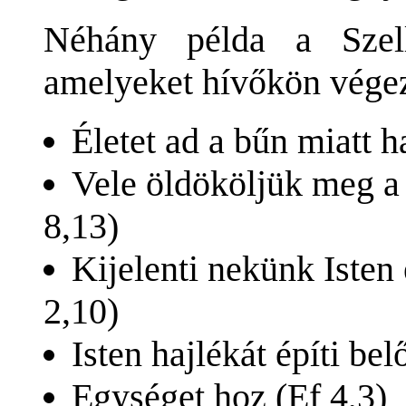
Néhány példa a Szell
amelyeket hívőkön vége
Életet ad a bűn miatt 
Vele öldököljük meg a 
8,13)
Kijelenti nekünk Isten 
2,10)
Isten hajlékát építi bel
Egységet hoz (Ef 4,3)