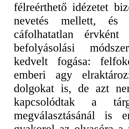
félreérthető idézetet b
nevetés mellett, és
cáfolhatatlan érvkén
befolyásolási módsz
kedvelt fogása: felfo
emberi agy elraktáro
dolgokat is, de azt n
kapcsolódtak a tá
megválasztásánál is e
gyakorol az olvasóra a 