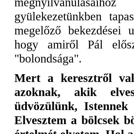
megnyilvánulásai
gyülekezetünkben tapas
megelőző bekezdései ug
hogy amiről Pál elősz
"bolondsága".
Mert a keresztről va
azoknak, akik elve
üdvözülünk, Istennek
Elvesztem a bölcsek bö