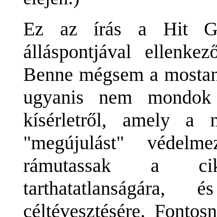
Ez az írás a Hit Gyü
álláspontjával ellenk
Benne mégsem a mostani 
ugyanis nem mondok 
kísérletről, amely a 
"megújulást" védelm
rámutassak a cik
tarthatatlanságára
céltévesztésére. Fontos