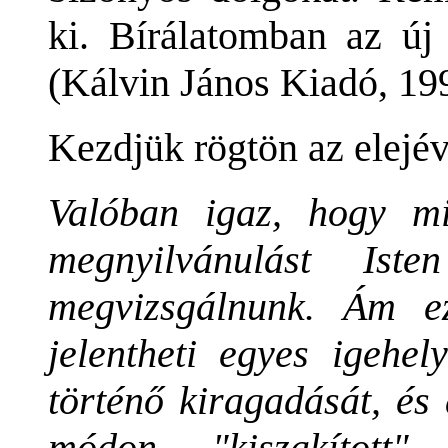
ki. Bírálatomban az új 
(Kálvin János Kiadó, 19
Kezdjük rögtön az elejév
Valóban igaz, hogy mi
megnyilvánulást Ist
megvizsgálnunk. Ám e
jelentheti egyes igehel
történő kiragadását, és
módon "kiszakított