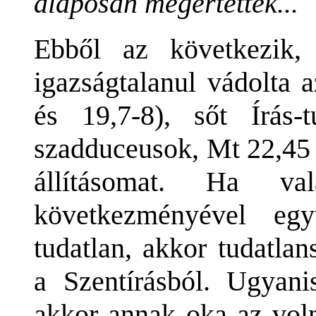
alaposan megértették...
Ebből az következik,
igazságtalanul vádolta a
és 19,7-8), sőt Írás-
szadduceusok, Mt 22,45
állításomat. Ha va
következményével egy
tudatlan, akkor tudatla
a Szentírásból. Ugyani
akkor annak oka az voln