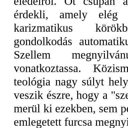
eledelről. Őt csupán a
érdekli, amely elég
karizmatikus körök
gondolkodás automatik
Szellem megnyilván
vonatkoztassa. Közis
teológia nagy súlyt hel
veszik észre, hogy a "sz
merül ki ezekben, sem p
emlegetett furcsa megny