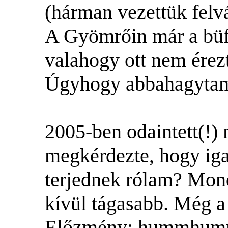
(hárman vezettük felvá
A Gyömrőin már a büf
valahogy ott nem ére
Úgyhogy abbahagytam 
2005-ben odaintett(!)
megkérdezte, hogy iga
terjednek rólam? Mond
kívül tágasabb. Még a 
Előzmény: hummhum