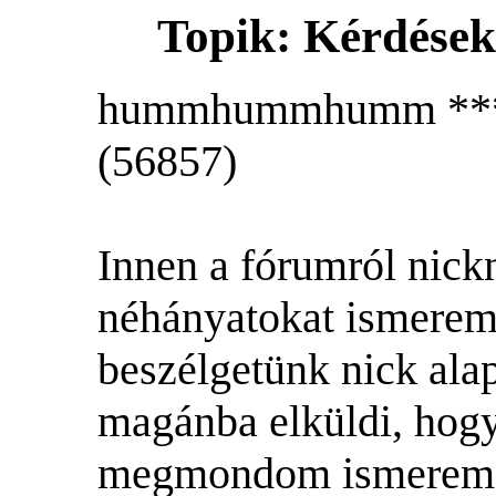
Topik: Kérdések
hummhummhumm *** 2
(56857)
Innen a fórumról nick
néhányatokat ismerem
beszélgetünk nick alap
magánba elküldi, hogy
megmondom ismerem-e