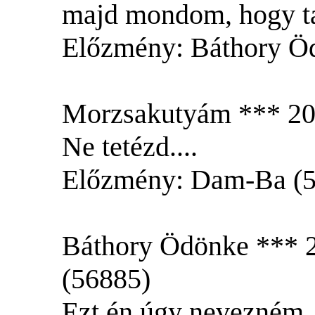
majd mondom, hogy ta
Előzmény: Báthory Ö
Morzsakutyám *** 200
Ne tetézd....
Előzmény: Dam-Ba (
Báthory Ödönke *** 2
(56885)
Ezt én úgy nevezném,