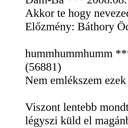
Akkor te hogy neveze
Előzmény: Báthory Ö
hummhummhumm *** 2
(56881)
Nem emlékszem ezek a
Viszont lentebb mondta
légyszi küld el magán