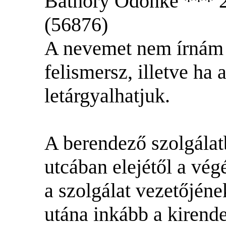
Báthory Ödönke *** 2
(56876)
A nevemet nem írnám 
felismersz, illetve h
letárgyalhatjuk.
A berendező szolgálat
utcában elejétől a vég
a szolgálat vezetőjéne
utána inkább a kirende