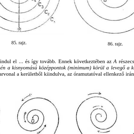
85. rajz.
86. rajz.
indul el ... és így tovább. Ennek következtében az
A
részecs
ekén a kisnyomású középpontok (minimum) körül a levegő a k
rvonal a kerületből kiindulva, az óramutatóval ellenkező irán