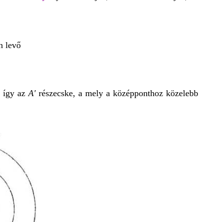
n levő
 így az
A'
részecske, a mely a középponthoz közelebb