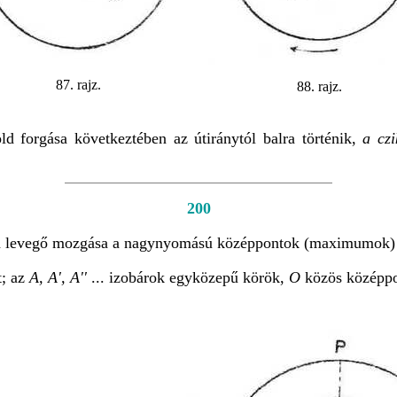
87. rajz.
88. rajz.
ld forgása következtében az útiránytól balra történik,
a cz
200
s a levegő mozgása a nagynyomású középpontok (maximumok) 
; az
A, A', A''
... izobárok egyközepű körök,
O
közös középpo