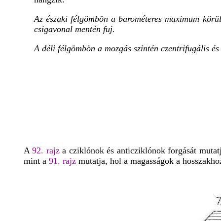
Az északi félgömbön a barométeres maximum körül 
csigavonal mentén fuj.
A déli félgömbön a mozgás szintén czentrifugális és
A
92. rajz
a cziklónok és anticziklónok forgását muta
mint a
91. rajz
mutatja, hol a magasságok a hosszakhoz 