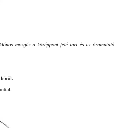
iklónos mozgás a középpont felé tart és az óramutaló
körül.
nttal.