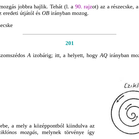
ozgás jobbra hajlik. Tehát (l. a
90. rajz
ot) az a részecske, 
 eredeti útjától és
OB
irányban mozog.
zecske
201
 szomszédos
A
izobárig; itt, a helyett, hogy
AQ
irányban moz
örbe, a mely a középpontból kiindulva az
ziklónos mozgás
, melynek törvénye így