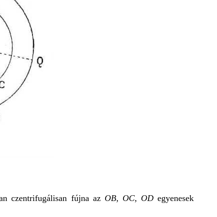
an czentrifugálisan fújna az
OB, OC, OD
egyenesek