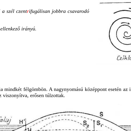
a szél czent
r
ifugálisan jobbra csavarodó
 ellenkező irányú.
tja mindkét félgömbön. A nagynyomású középpont esetén az i
viszonyítva, erősen túlzottak.