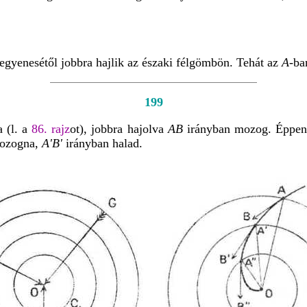
 egyenesétől jobbra hajlik az északi félgömbön. Tehát az
A
-ba
199
 (l. a
86. rajz
ot), jobbra hajolva
AB
irányban mozog. Éppen
ozogna,
A'B'
irányban halad.