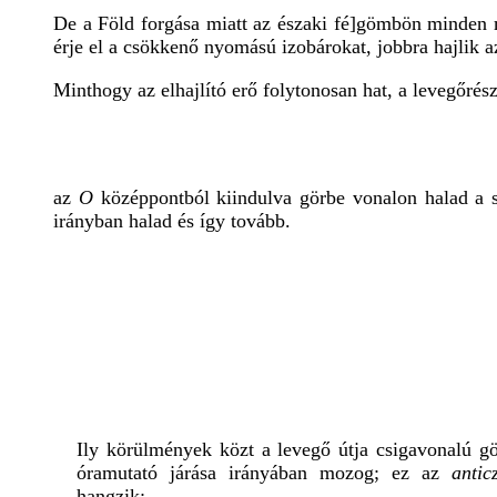
De a Föld forgása miatt az északi fé]gömbön minden m
érje el a csökkenő nyomású izobárokat, jobbra hajlik az
Minthogy az elhajlító erő folytonosan hat, a levegőrés
az
O
középpontból kiindulva görbe vonalon halad a
irányban halad és így tovább.
Ily körülmények közt a levegő útja csigavonalú g
óramutató járása irányában mozog; ez az
antic
hangzik: