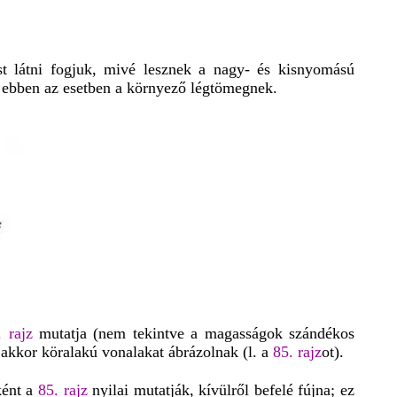
st látni fogjuk, mivé lesznek a nagy- és kisnyomású
ebben az esetben a környező légtömegnek.
. rajz
mutatja (nem tekintve a magasságok szándékos
akkor köralakú vonalakat ábrázolnak (l. a
85. rajz
ot).
ként a
85. rajz
nyilai mutatják, kívülről befelé fújna; ez