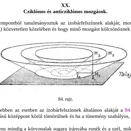
XX.
Cziklónos és anticziklónos mozgások.
zempontból tanulmányoztuk az izobárfelszínnek alakját; mo
közvetetlen közelében és hogy minő mozgást kölcsönöznek 
84. rajz.
bben az esetben az izobárfelszínnek általános alakját a
84
sú középpont körül tömörülnek és ha a tünemény szabályos, 
ens mindig a körvonalak sugara irányába esnék és a szél, mi