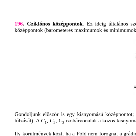
196
. Cziklónos középpontok
. Ez ideig általános s
középpontok (barometeres maximumok és minimumok) 
Gondoljunk először is egy kisnyomású középpontot; e
túlzását). A
C
,
C
,
C
izobárvonalak a közös kisnyomá
1
2
3
Ily körülmények közt, ha a Föld nem forogna, a grádi