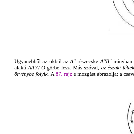
Ugyanebből az okból az
A''
részecske
A''B''
irányban 
alakú
AA'A''O
görbe lesz. Más szóval,
az északi félt
örvénybe folyik.
A
87. rajz
e mozgást ábrázolja; a csava