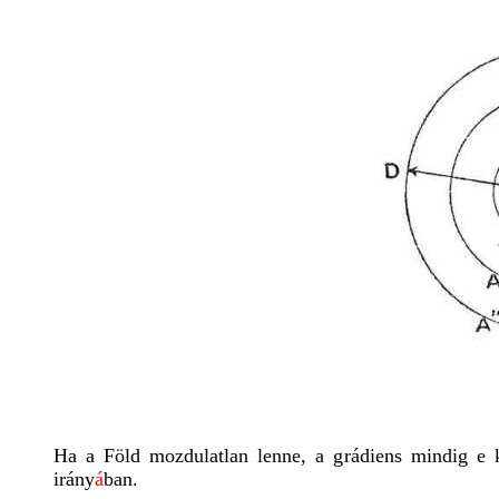
Ha a Föld mozdulatlan lenne, a grádiens mindig e k
irány
á
ban.