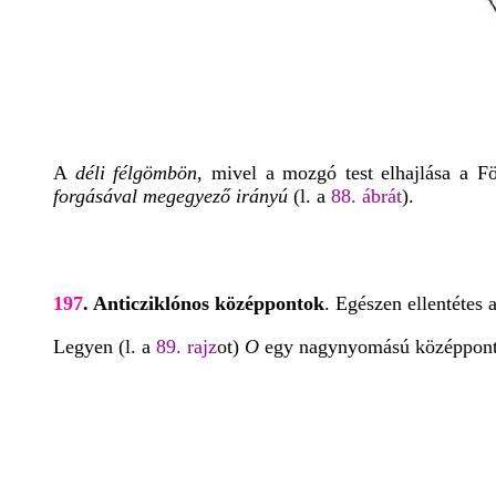
A
déli félgömbön
, mivel a mozgó test elhajlása a Fö
forgásával megegyező irányú
(l. a
88. ábrát
).
197
. Anticziklónos középpontok
. Egészen ellentéte
Legyen (l. a
89. rajz
ot)
O
egy nagynyomású középpont