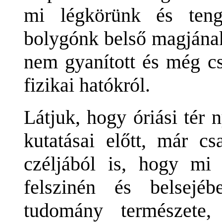
mi légkörünk és teng
bolygónk belső magjának
nem gyanított és még c
fizikai hatókról.
Látjuk, hogy óriási tér
kutatásai előtt, már c
czéljából is, hogy mi
felszinén és belsej
tudomány természete,