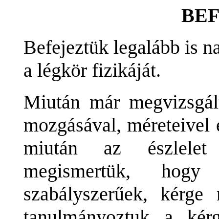
BEF
Befejeztük legalább is 
a légkör fizikáját.
Miután már megvizsgált
mozgásával, méreteivel 
miután az észlelet 
megismertük, hog
szabályszerűek, kérge
tanulmányoztuk a kérg