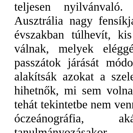
teljesen nyilvánvaló
Ausztrália nagy fensík
évszakban túlhevít, k
válnak, melyek elégg
passzátok járását mód
alakítsák azokat a szel
hihetnők, mi sem volna 
tehát tekintetbe nem ven
óczeánográfia, 
tanulmányozásakor.