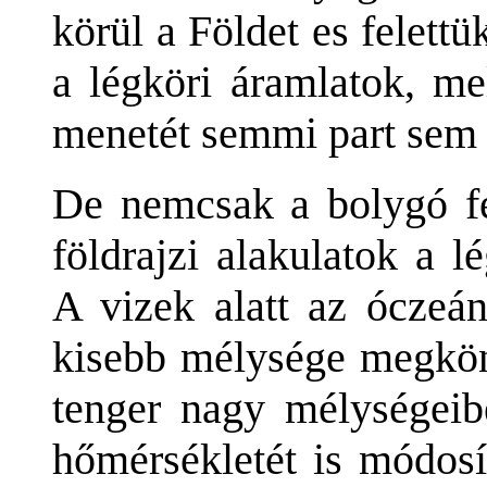
körül a Földet es felet
a légköri áramlatok, me
menetét semmi part sem 
De nemcsak a bolygó fe
földrajzi alakulatok a l
A vizek alatt az óczeá
kisebb mélysége megkön
tenger nagy mélységeibe
hőmérsékletét is módosí