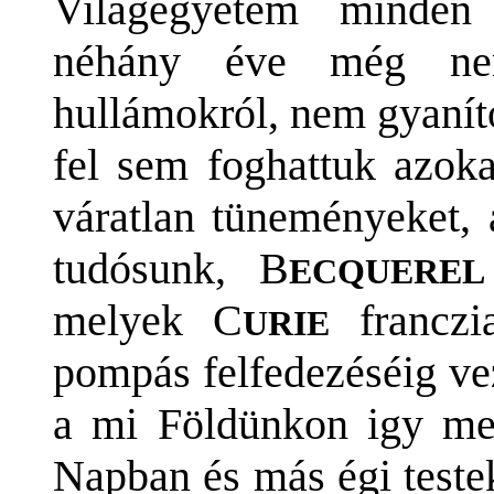
Világegyetem minden 
néhány éve még nem
hullámokról, nem gyanít
fel sem foghattuk azoka
váratlan tüneményeket, 
tudósunk, B
ECQUEREL
melyek C
franczi
URIE
pompás felfedezéséig vez
a mi Földünkon igy me
Napban és más égi teste