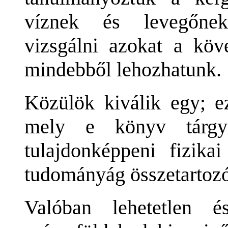
víznek és levegőnek
vizsgálni azokat a köve
mindebből lehozhatunk.
Közülök kiválik egy; e
mely e könyv tárg
tulajdonképpeni fizika
tudományág összetartozó,
Valóban lehetetlen 