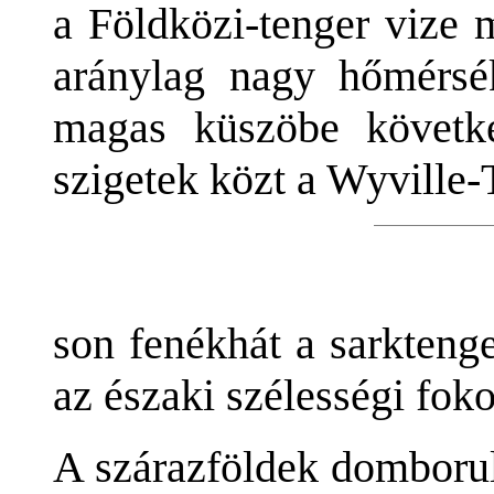
a Földközi-tenger vize 
aránylag nagy hőmérsék
magas küszöbe követke
szigetek közt a Wyville
son fenékhát a sarktenger
az északi szélességi fokok
A szárazföldek domborul