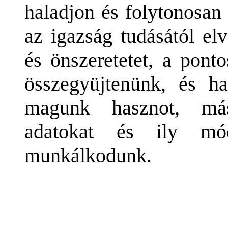
haladjon és folytonosan
az igazság tudásától el
és önszeretetet, a pont
összegyüjtenünk, és h
magunk hasznot, más
adatokat és ily mó
munkálkodunk.