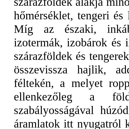
szárazföldek alakja min
hőmérséklet, tengeri és 
Míg az északi, inkáb
izotermák, izobárok és 
szárazföldek és tengerek
összevissza hajlik, a
féltekén, a melyet ropp
ellenkezőleg a föl
szabályosságával húzód
áramlatok itt nyugatról 