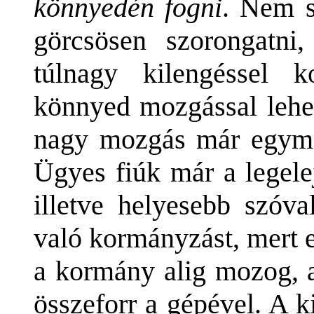
könnyedén fogni
. Nem s
görcsösen szorongatni
túlnagy kilengéssel 
könnyed mozgással lehet
nagy mozgás már egymag
Ügyes fiúk már a legele
illetve helyesebb szóva
való kormányzást, mert 
a kormány alig mozog, a
összeforr a gépével. A ki