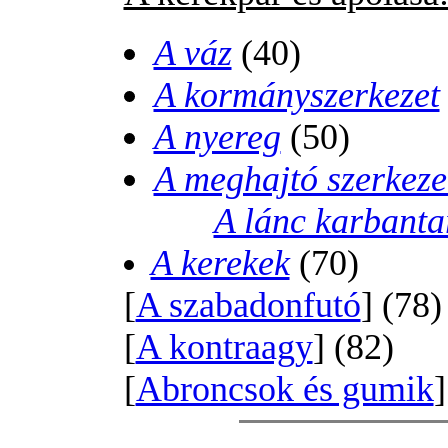
A váz
(40)
A kormányszerkezet
A nyereg
(50)
A meghajtó szerkeze
A lánc karbanta
A kerekek
(70)
[
A szabadonfutó
] (78)
[
A kontraagy
] (82)
[
Abroncsok és gumik
]