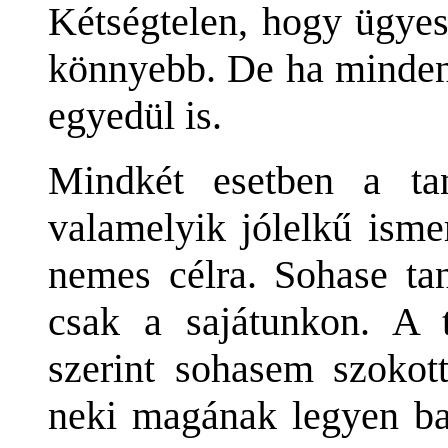
Kétségtelen, hogy ügyes
könnyebb. De ha minden 
egyedül is.
Mindkét esetben a ta
valamelyik jólelkű ism
nemes célra. Sohase tan
csak a sajátunkon. A t
szerint sohasem szokot
neki magának legyen baj