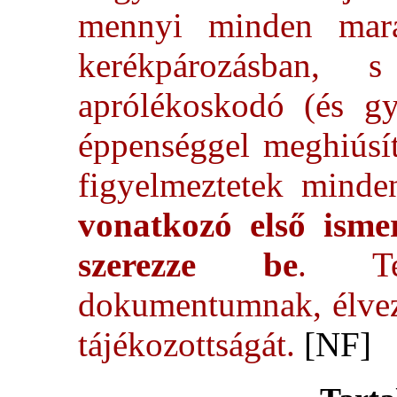
mennyi minden ma
kerékpározásban,
aprólékoskodó (és gy
éppenséggel meghiúsí
figyelmeztetek mind
vonatkozó első isme
szerezze be
. Tek
dokumentumnak, élvezz
tájékozottságát.
[NF]