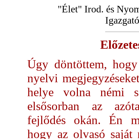
"Élet" Irod. és Nyom
Igazgató
Előzete
Úgy döntöttem, hogy 
nyelvi megjegyzéseket
helye volna némi s
elsősorban az azóta
fejlődés okán. Én m
hogy az olvasó saját 