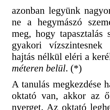
azonban legyünk nagyon 
ne a hegymászó szemé
meg, hogy tapasztalás s
gyakori vízszintesnek
hajtás nélkül eléri a ker
méteren belül
. (*)
A tanulás megkezdése h
oktató van, akkor az 
nyerget. Az oktató legh