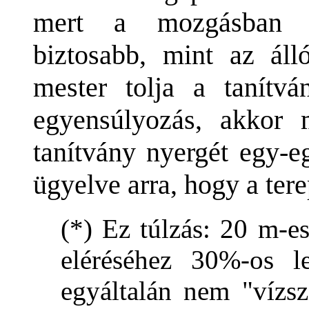
mert a mozgásban l
biztosabb, mint az áll
mester tolja a tanít
egyensúlyozás, akkor 
tanítvány nyergét egy-e
ügyelve arra, hogy a ter
(*) Ez túlzás: 20 m-e
eléréséhez 30%-os l
egyáltalán nem "vízsz