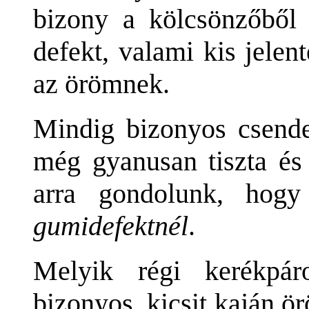
bizony a kölcsönzőből k
defekt, valami kis jelen
az örömnek.
Mindig bizonyos csende
még gyanusan tiszta és 
arra gondolunk, hog
gumidefektnél
.
Melyik régi kerékpá
bizonyos, kicsit kaján ö