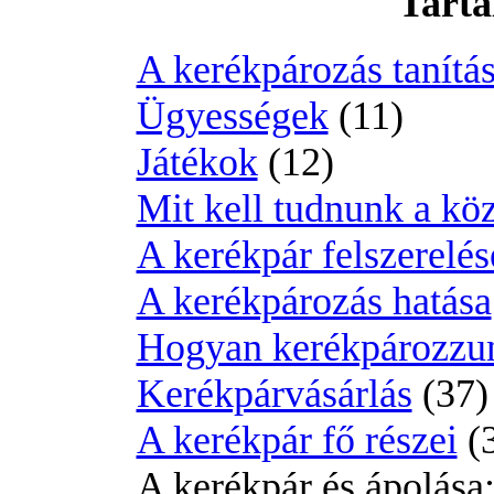
Tarta
A kerékpározás tanítás
Ügyességek
(11)
Játékok
(12)
Mit kell tudnunk a kö
A kerékpár felszerelés
A kerékpározás hatása
Hogyan kerékpározz
Kerékpárvásárlás
(37)
A kerékpár fő részei
(
A kerékpár és ápolása