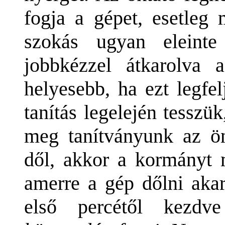
fogja a gépet, esetleg 
szokás ugyan eleint
jobbkézzel átkarolva 
helyesebb, ha ezt legfel
tanítás legelején tesszü
meg tanítványunk az ö
dől, akkor a kormányt m
amerre a gép dőlni akar
első percétől kezd