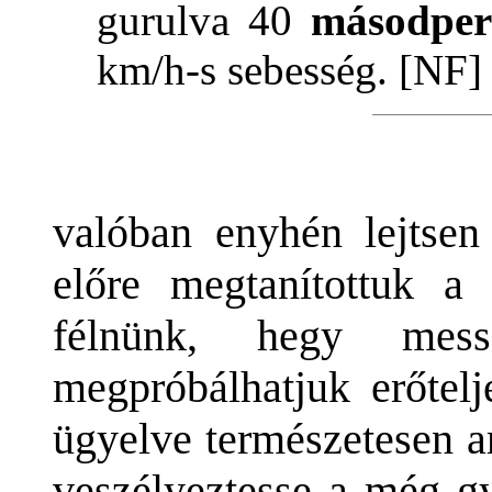
gurulva 40
másodper
km/h-s sebesség. [NF]
valóban enyhén lejtsen
előre megtanítottuk 
félnünk, hegy me
megpróbálhatjuk erőtelj
ügyelve természetesen a
veszélyeztesse a még gy