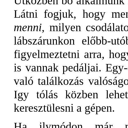
Utközben bő alkalmunk l
Látni fogjuk, hogy m
menni
, milyen csodálat
lábszárunkon előbb-utó
figyelmeztetni arra, ho
is vannak pedáljai. Egy
való találkozás valóság
Igy tólás közben lehe
keresztülesni a gépen.
Ha ilymódon már m