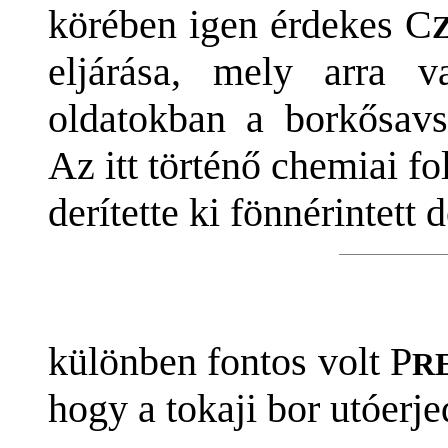
körében igen érdekes C
eljárása, mely arra v
oldatokban a borkősavs
Az itt történő chemiai f
derítette ki fönnérintett
különben fontos volt P
R
hogy a tokaji bor utóerj