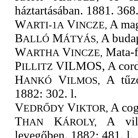
háztartásában. 1881. 368.
W
V
A magy
ARTI-1A
INCZE,
B
M
A budap
ALLÓ
ÁTYÁS,
W
V
Mata-fu
ARTHA
INCZE,
P
VILMOS, A corden
ILLITZ
H
V
A tűzo
ANKÓ
ILMOS,
1882: 302. l.
V
V
A cogn
EDRŐDY
IKTOR,
T
K
A vilá
HAN
ÁROLY,
levegőben. 1882: 481. l.