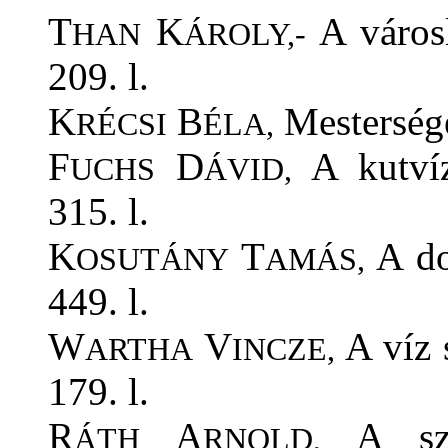
T
K
A városl
HAN
ÁROLY,-
209. l.
K
B
Mestersége
RÉCSI
ÉLA,
F
D
A kutvíz
UCHS
ÁVID,
315. l.
K
T
A do
OSUTÁNY
AMÁS,
449. l.
W
V
A víz s
ARTHA
INCZE,
179. l.
R
A
A szén
ÁTH
RNOLD,