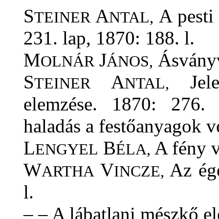
S
A
A pesti 
TEINER
NTAL,
231. lap, 1870: 188. l.
M
J
Ásványví
OLNÁR
ÁNOS,
S
A
Jele
TEINER
NTAL,
elemzése. 1870: 276.
haladás a festőanyagok v
L
B
A fény v
ENGYEL
ÉLA,
W
V
Az égé
ARTHA
INCZE,
l.
– – A lábatlani mészkő el