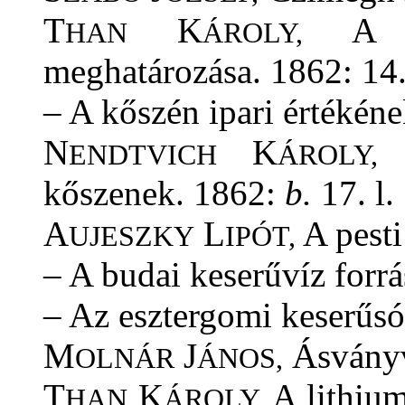
T
K
A ba
HAN
ÁROLY,
meghatározása. 1862: 14.
– A kőszén ipari értékéne
N
K
A
ENDTVICH
ÁROLY,
kőszenek. 1862:
b.
17. l.
A
L
A pesti
UJESZKY
IPÓT,
– A budai keserűvíz forrá
– Az esztergomi keserűsó.
M
J
Ásványv
OLNÁR
ÁNOS,
T
K
A lithium
HAN
ÁROLY,