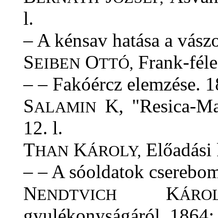
l.
– A kénsav hatása a vászo
S
O
Frank-féle
EIBEN
TTÓ,
– – Fakóércz elemzése. 18
S
K, "Resica-Mar
ALAMIN
12. l.
T
K
Előadási k
HAN
ÁROLY,
– – A sóoldatok csereboml
N
K
ENDTVICH
ÁROL
gyulékonyságáról. 1864: 