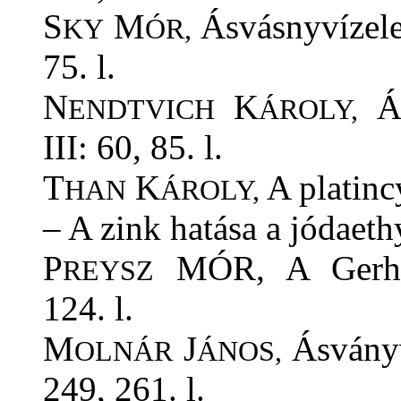
S
M
Ásvásnyvízelem
KY
ÓR,
75. l.
N
K
Ás
ENDTVICH
ÁROLY,
III: 60, 85. l.
T
K
A platincy
HAN
ÁROLY,
– A zink hatása a jódaethy
P
M
ÓR,
A Gerhar
REYSZ
124. l.
M
J
Ásványv
OLNÁR
ÁNOS,
249, 261. l.