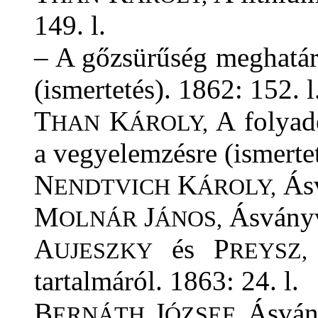
149. l.
– A gőzsürűség meghatár
(ismertetés). 1862: 152. l
T
K
A folyad
HAN
ÁROLY,
a vegyelemzésre (ismertet
N
K
Ásv
ENDTVICH
ÁROLY,
M
J
Ásványví
OLNÁR
ÁNOS,
A
és P
UJESZKY
REYSZ,
tartalmáról. 1863: 24. l.
B
J
Ásvány
ERNÁTH
ÓZSEF,