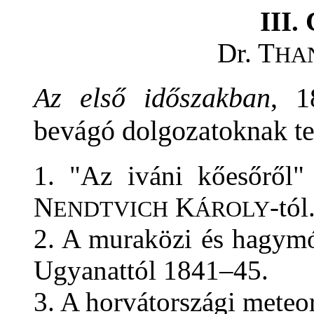
III
Dr. T
HA
Az első időszakban
, 1
bevágó dolgozatoknak te
1. "Az iváni kőesőről"
N
K
-tól
ENDTVICH
ÁROLY
2. A muraközi és hagymó
Ugyanattól 1841–45.
3. A horvátországi meteo