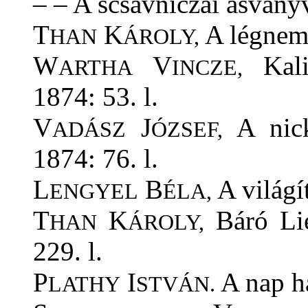
– – A scsavniczai ásványv
T
K
A légneme
HAN
ÁROLY,
W
V
Kali
ARTHA
INCZE,
1874: 53. l.
V
J
A nick
ADÁSZ
ÓZSEF,
1874: 76. l.
L
B
A világít
ENGYEL
ÉLA,
T
K
Báró Lie
HAN
ÁROLY,
229. l.
P
I
A nap ha
LATHY
STVÁN.