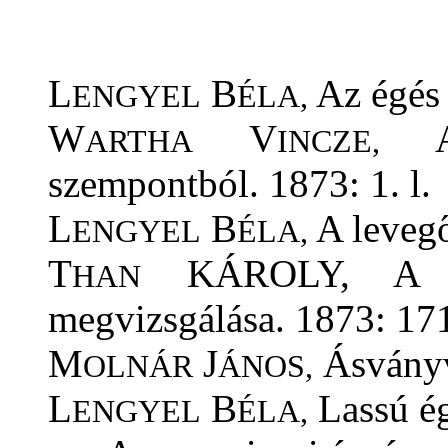
L
B
Az égés 
ENGYEL
ÉLA,
W
V
A 
ARTHA
INCZE,
szempontból. 1873: 1. l.
L
B
A levegő
ENGYEL
ÉLA,
T
KÁROLY, A Pes
HAN
megvizsgálása. 1873: 171
M
J
Ásványv
OLNÁR
ÁNOS,
L
B
Lassú ég
ENGYEL
ÉLA,