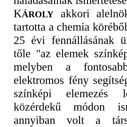
haladásainak ismertetése
K
akkori alelnö
ÁROLY
tartotta a chemia köréből
25 évi fennállásának 
tőle "az elemek színkép
melyben a fontosabb
elektromos fény segítsé
színképi elemezés l
közérdekű módon ism
annyiban volt a társ