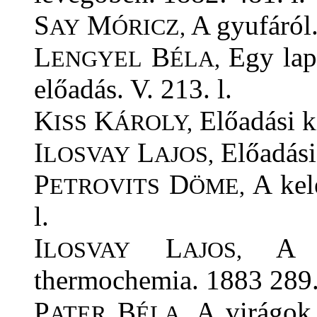
S
M
A gyufáról.
AY
ÓRICZ,
L
B
Egy lap 
ENGYEL
ÉLA,
előadás. V. 213. l.
K
K
Előadási ki
ISS
ÁROLY,
I
L
Előadási 
LOSVAY
AJOS,
P
D
A kele
ETROVITS
ÖME,
l.
I
L
A ch
LOSVAY
AJOS,
thermochemia. 1883 289.
P
B
A virágok s
ATER
ÉLA,