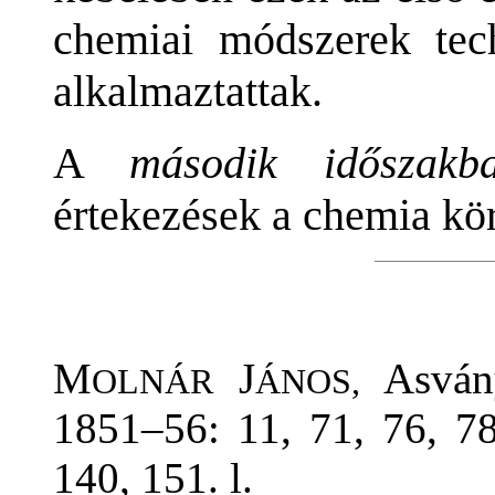
chemiai módszerek tec
alkalmaztattak.
A
második
időszakb
értekezések a chemia kö
M
J
Asvány
OLNÁR
ÁNOS,
1851–56: 11, 71, 76, 78
140, 151. l.