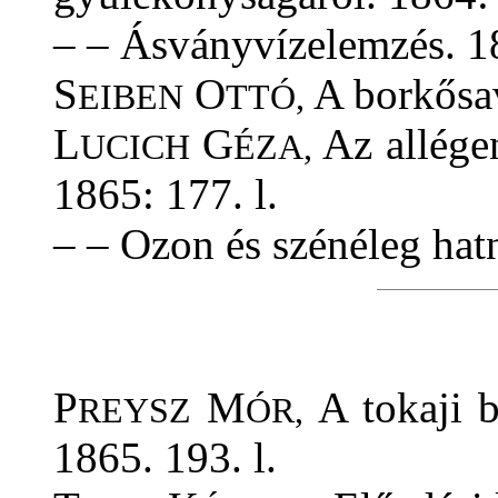
– – Ásványvízelemzés. 18
S
O
A borkősav
EIBEN
TTÓ,
L
G
Az allége
UCICH
ÉZA,
1865: 177. l.
– – Ozon és szénéleg hat
P
M
A tokaji b
REYSZ
ÓR,
1865. 193. l.