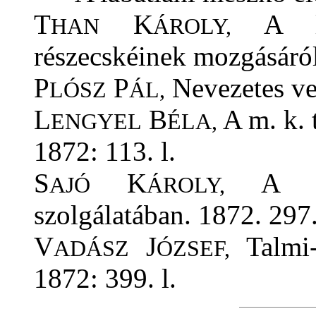
T
K
A lég
HAN
ÁROLY,
részecskéinek mozgásáról
P
P
Nevezetes ve
LÓSZ
ÁL,
L
B
A m. k. 
ENGYEL
ÉLA,
1872: 113. l.
S
K
A fén
AJÓ
ÁROLY,
szolgálatában. 1872. 297.
V
J
Talmi-
ADÁSZ
ÓZSEF,
1872: 399. l.