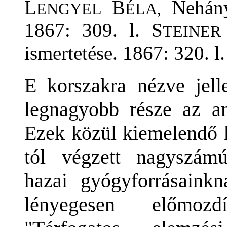
L
B
Nehány
ENGYEL
ÉLA,
1867: 309. l. S
TEINER
ismertetése. 1867: 320. l.
E korszakra nézve jel
legnagyobb része az an
Ezek közül kiemelendő
tól végzett nagyszám
hazai gyógyforrásainkn
lényegesen előmozd