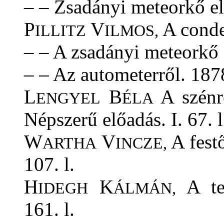
– – Zsadányi meteorkő el
P
V
A conden
ILLITZ
ILMOS,
– – A zsadányi meteorkő 
– – Az autometerről. 1878
L
B
A szénrő
ENGYEL
ÉLA
Népszerű előadás. I. 67. l
W
V
A festő
ARTHA
INCZE,
107. l.
H
K
A tet
IDEGH
ÁLMÁN,
161. l.