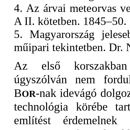
4. Az árvai meteorvas v
A II. kötetben. 1845–50.
5. Magyarország jelese
műipari tekintetben. Dr. 
Az első korszakban 
úgyszólván nem fordu
B
-nak idevágó dolgoz
OR
technológia körébe ta
említést érdemelnek