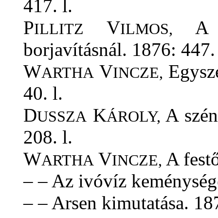
417. l.
P
V
A m
ILLITZ
ILMOS,
borjavításnál. 1876: 447.
W
V
Egysze
ARTHA
INCZE,
40. l.
D
K
A szénd
USSZA
ÁROLY,
208. l.
W
V
A festő
ARTHA
INCZE,
– – Az ivóvíz keménysége
– – Arsen kimutatása. 187