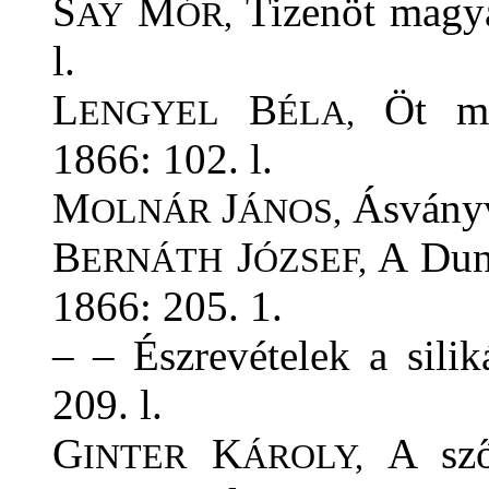
S
M
Tizenöt magya
AY
ÓR,
l.
L
B
Öt mag
ENGYEL
ÉLA,
1866: 102. l.
M
J
Ásványv
OLNÁR
ÁNOS,
B
J
A Duna
ERNÁTH
ÓZSEF,
1866: 205. 1.
– – Észrevételek a sili
209. l.
G
K
A szől
INTER
ÁROLY,