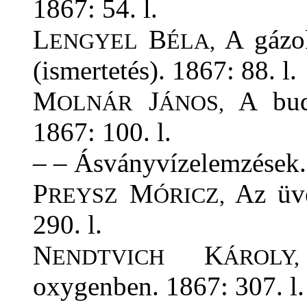
1867: 54. l.
L
B
A gázok
ENGYEL
ÉLA,
(ismertetés). 1867: 88. l.
M
J
A buda
OLNÁR
ÁNOS,
1867: 100. l.
– – Ásványvízelemzések. 
P
M
Az üve
REYSZ
ÓRICZ,
290. l.
N
K
ENDTVICH
ÁROLY,
oxygenben. 1867: 307. l.