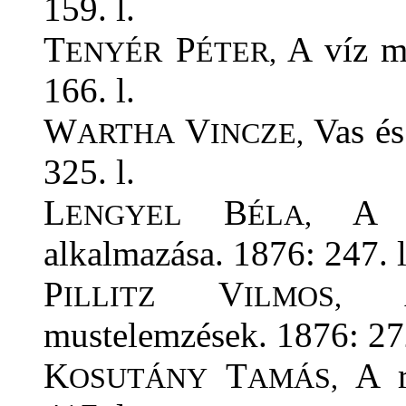
159. l.
T
P
A víz me
ENYÉR
ÉTER,
166. l.
W
V
Vas és
ARTHA
INCZE,
325. l.
L
B
A hy
ENGYEL
ÉLA,
alkalmazása. 1876: 247. l
P
V
A 
ILLITZ
ILMOS,
mustelemzések. 1876: 272
K
T
A ro
OSUTÁNY
AMÁS,