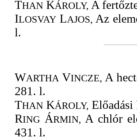
T
K
A fertőzte
HAN
ÁROLY,
I
L
Az eleme
LOSVAY
AJOS,
l.
W
V
A hect
ARTHA
INCZE,
281. l.
T
K
Előadási k
HAN
ÁROLY,
R
Á
A chlór el
ING
RMIN,
431. l.