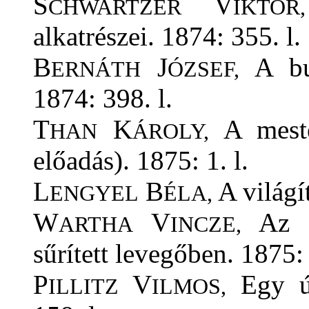
S
V
CHWARTZER
IKTOR,
alkatrészei. 1874: 355. l.
B
J
A bud
ERNÁTH
ÓZSEF,
1874: 398. l.
T
K
A mester
HAN
ÁROLY,
előadás). 1875: 1. l.
L
B
A világít
ENGYEL
ÉLA,
W
V
Az ég
ARTHA
INCZE,
sűrített levegőben. 1875: 
P
V
Egy új
ILLITZ
ILMOS,