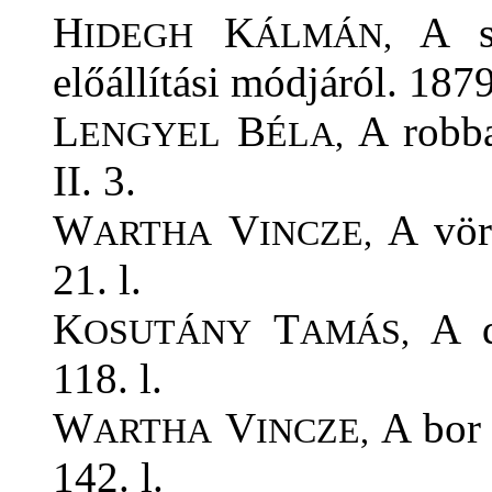
H
K
A sz
IDEGH
ÁLMÁN,
előállítási módjáról. 1879
L
B
A robba
ENGYEL
ÉLA,
II. 3.
W
V
A vörö
ARTHA
INCZE,
21. l.
K
T
A do
OSUTÁNY
AMÁS,
118. l.
W
V
A bor 
ARTHA
INCZE,
142. l.