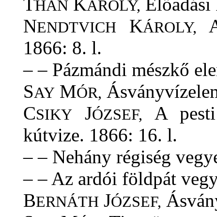
T
K
Előadási k
HAN
ÁROLY,
N
K
A 
ENDTVICH
ÁROLY,
1866: 8. l.
– – Pázmándi mészkő elem
S
M
Ásványvízelemz
AY
ÓR,
C
J
A pesti 
SIKY
ÓZSEF,
kútvize. 1866: 16. l.
– – Nehány régiség vegye
– – Az ardói földpát vegy
B
J
Ásvány
ERNÁTH
ÓZSEF,