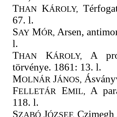
T
K
Térfogat
HAN
ÁROLY,
67. l.
S
M
Arsen, antimon
AY
ÓR,
l.
T
K
A prop
HAN
ÁROLY,
törvénye. 1861: 13. l.
M
J
Ásványví
OLNÁR
ÁNOS,
F
E
A pará
ELLETÁR
MIL,
118. l.
S
J
Czimegh J.
ZABÓ
ÓZSEF,