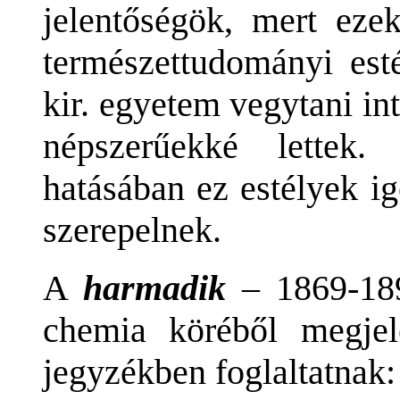
jelentőségök, mert eze
természettudományi est
kir. egyetem vegytani in
népszerűekké lettek.
hatásában ez estélyek i
szerepelnek.
A
harmadik
– 1869-189
chemia köréből megjel
jegyzékben foglaltatnak: